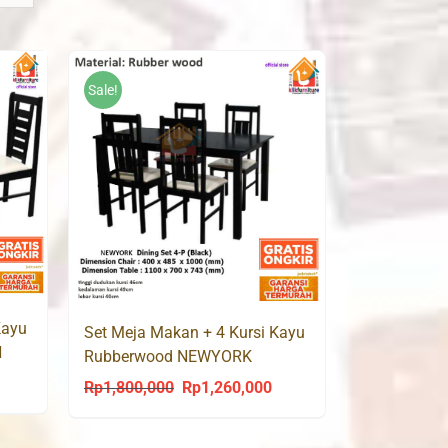
Sale!
Kayu
Set Meja Makan + 4 Kursi Kayu
N
Rubberwood NEWYORK
urrent
Rp
1,800,000
Rp
1,260,000
Original
Current
rice
price
price
s:
was:
is: