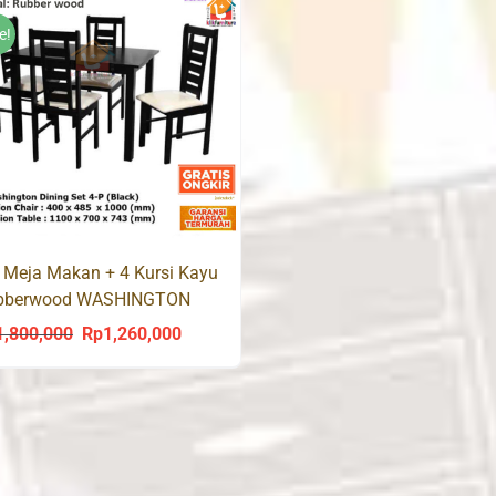
Rp2,200,000.
R
Rp2,200,000.
Rp1,580,000.
e!
 Meja Makan + 4 Kursi Kayu
bberwood WASHINGTON
1,800,000
Rp
1,260,000
Original
Current
price
price
was:
is:
Rp1,800,000.
Rp1,260,000.