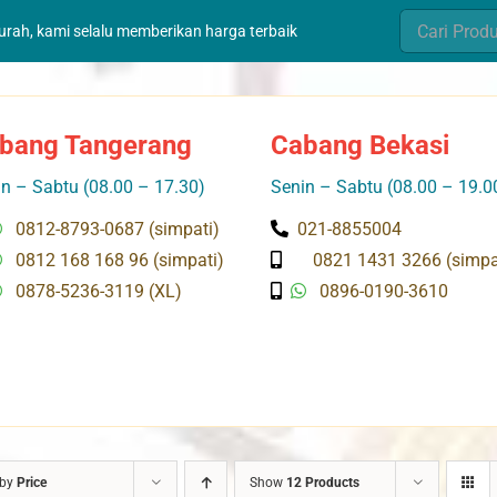
Search
murah, kami selalu memberikan harga terbaik
for:
bang Tangerang
Cabang Bekasi
n – Sabtu (08.00 – 17.30)
Senin – Sabtu (08.00 – 19.0
0812-8793-0687 (simpati)
021-8855004
0812 168 168 96 (simpati)
0821 1431 3266 (simpa
0878-5236-3119 (XL)
0896-0190-3610
 by
Price
Show
12 Products