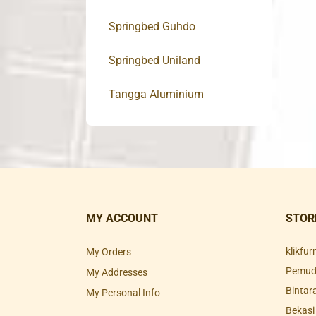
Springbed Guhdo
Springbed Uniland
Tangga Aluminium
MY ACCOUNT
STOR
klikfu
My Orders
Pemuda
My Addresses
Bintar
My Personal Info
Bekasi