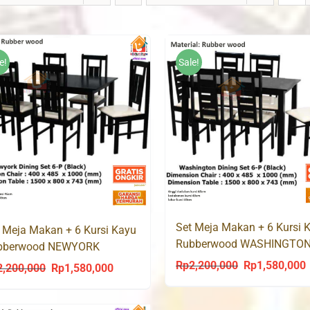
e!
Sale!
Set Meja Makan + 6 Kursi 
 Meja Makan + 6 Kursi Kayu
Rubberwood WASHINGTO
bberwood NEWYORK
Rp
2,200,000
Rp
1,580,000
Original
C
2,200,000
Rp
1,580,000
Original
Current
price
p
price
price
was:
i
was:
is: