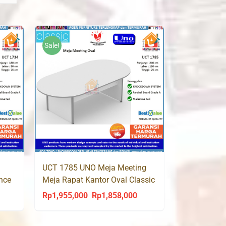
Sale!
UCT 1785 UNO Meja Meeting
nce
Meja Rapat Kantor Oval Classic
Rp
1,955,000
Rp
1,858,000
urrent
Original
Current
rice
price
price
s:
was:
is: