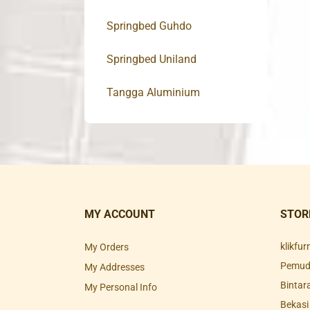
Springbed Guhdo
Springbed Uniland
Tangga Aluminium
MY ACCOUNT
STOR
klikfu
My Orders
Pemuda
My Addresses
Bintar
My Personal Info
Bekasi