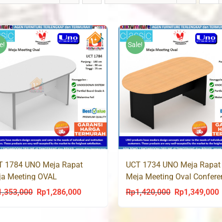
e!
Sale!
T 1784 UNO Meja Rapat
UCT 1734 UNO Meja Rapat
ja Meeting OVAL
Meja Meeting Oval Confere
Table
1,353,000
Rp
1,286,000
Rp
1,420,000
Rp
1,349,000
Original
Current
Original
C
price
price
price
p
was:
is:
was:
i