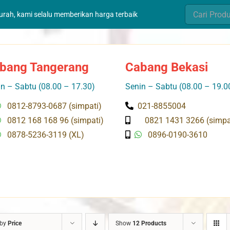
Search
murah, kami selalu memberikan harga terbaik
for:
bang Tangerang
Cabang Bekasi
n – Sabtu (08.00 – 17.30)
Senin – Sabtu (08.00 – 19.0
0812-8793-0687 (simpati)
021-8855004
0812 168 168 96 (simpati)
0821 1431 3266 (simpa
0878-5236-3119 (XL)
0896-0190-3610
 by
Price
Show
12 Products