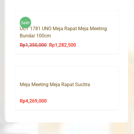
Sale!
UCT 1781 UNO Meja Rapat Meja Meeting
Bundar 100cm
Rp
1,350,000
Rp
1,282,500
Original
Current
price
price
was:
is:
Rp1,350,000.
Rp1,282,500.
Meja Meeting Meja Rapat Sucitra
Rp
4,269,000