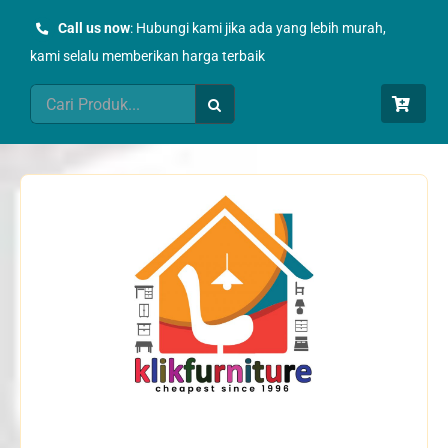
Skip
Call us now
: Hubungi kami jika ada yang lebih murah,
to
kami selalu memberikan harga terbaik
content
Search
for: