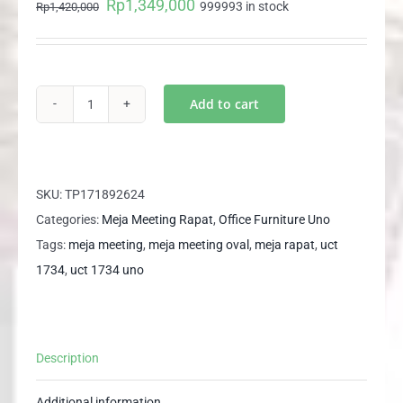
Rp
1,349,000
Original
Current
999993 in stock
Rp
1,420,000
price
price
was:
is:
Rp1,420,000.
Rp1,349,000.
Add to cart
UCT
1734
UNO
Meja
SKU:
TP171892624
Rapat
Categories:
Meja Meeting Rapat
,
Office Furniture Uno
Meja
Tags:
meja meeting
,
meja meeting oval
,
meja rapat
,
uct
Meeting
1734
,
uct 1734 uno
Oval
Conference
Table
Description
quantity
Additional information