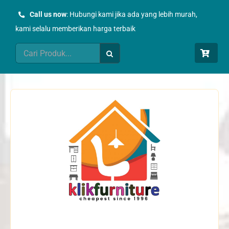
Skip
Call us now
: Hubungi kami jika ada yang lebih murah,
to
kami selalu memberikan harga terbaik
content
Search
for: