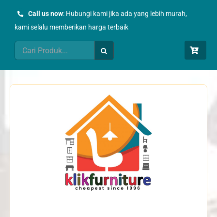
Skip
Call us now
: Hubungi kami jika ada yang lebih murah,
to
kami selalu memberikan harga terbaik
content
Search
for: