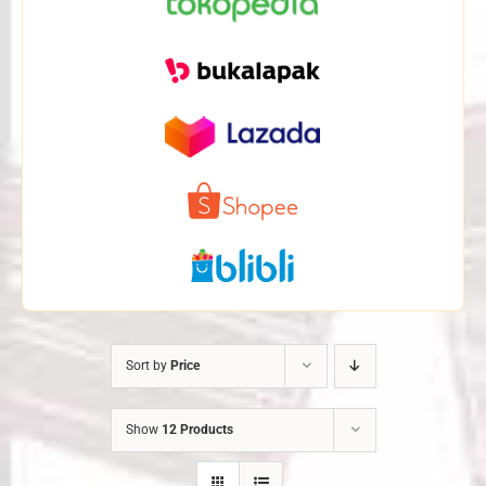
Sort by
Price
Show
12 Products