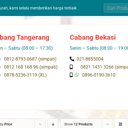
Search
murah, kami selalu memberikan harga terbaik
for:
bang Tangerang
Cabang Bekasi
n – Sabtu (08.00 – 17.30)
Senin – Sabtu (08.00 – 19.0
0812-8793-0687 (simpati)
021-8855004
0812 168 168 96 (simpati)
0821 1431 3266 (simpa
0878-5236-3119 (XL)
0896-0190-3610
 by
Price
Show
12 Products