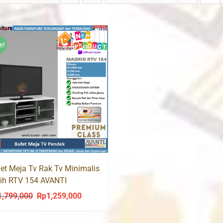
e!
et Meja Tv Rak Tv Minimalis
ih RTV 154 AVANTI
1,799,000
Rp
1,259,000
Original
Current
price
price