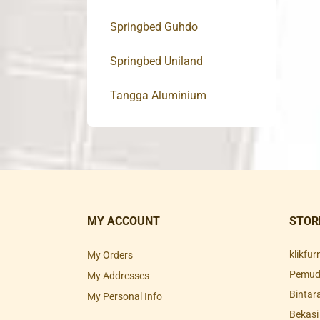
Springbed Guhdo
Springbed Uniland
Tangga Aluminium
MY ACCOUNT
STOR
klikfu
My Orders
Pemuda
My Addresses
Bintar
My Personal Info
Bekasi