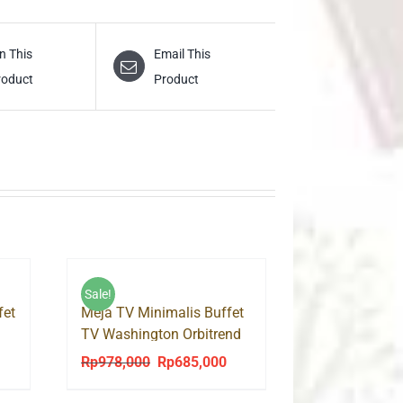
n This
Email This
roduct
Product
Sale!
fet
Meja TV Minimalis Buffet
TV Washington Orbitrend
Rp
978,000
Rp
685,000
Original
Current
price
price