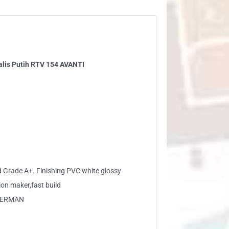
V
4
ANTI
ntity
alis Putih RTV 154 AVANTI
 Grade A+. Finishing PVC white glossy
n maker,fast build
 GERMAN