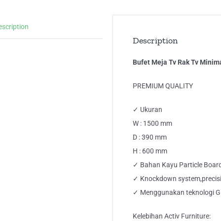
RT
15
escription
AV
Description
qua
Bufet Meja Tv Rak Tv Minim
PREMIUM QUALITY
✓ Ukuran
W : 1500 mm
D : 390 mm
H : 600 mm
✓ Bahan Kayu Particle Board
✓ Knockdown system,precisio
✓ Menggunakan teknologi
Kelebihan Activ Furniture: