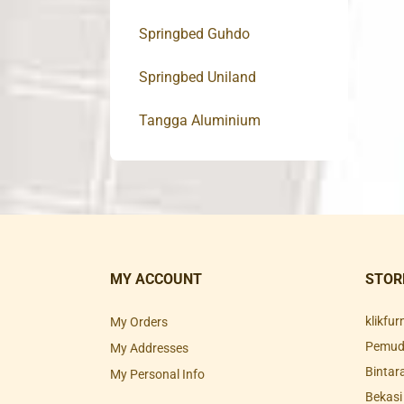
Springbed Guhdo
Springbed Uniland
Tangga Aluminium
MY ACCOUNT
STOR
klikfu
My Orders
Pemuda
My Addresses
Bintar
My Personal Info
Bekasi