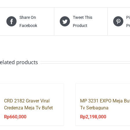
Share On
Tweet This
Pi
Facebook
Product
P
elated products
CRD 2182 Graver Viral
MP 3231 EXPO Meja Bu
Credenza Meja Tv Bufet
Tv Serbaguna
Rak Tv
Rp
660,000
Rp
2,198,000