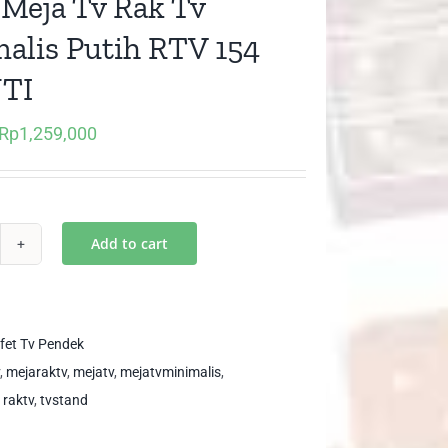
 Meja Tv Rak Tv
alis Putih RTV 154
TI
Rp
1,259,000
Original
Current
price
price
was:
is:
Rp1,799,000.
Rp1,259,000.
Add to cart
et
ja
k
fet Tv Pendek
,
mejaraktv
,
mejatv
,
mejatvminimalis
,
imalis
,
raktv
,
tvstand
ih