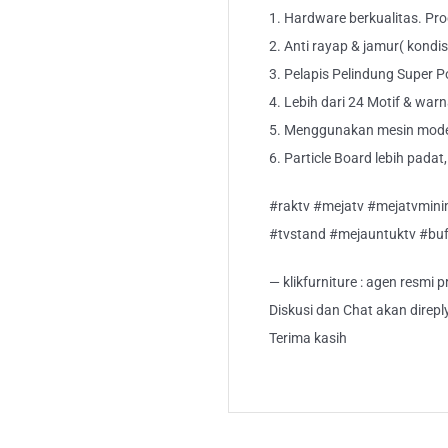
1. Hardware berkualitas. Pr
2. Anti rayap & jamur( kondis
3. Pelapis Pelindung Super 
4. Lebih dari 24 Motif & wa
5. Menggunakan mesin modern
6. Particle Board lebih padat
#raktv #mejatv #mejatvmini
#tvstand #mejauntuktv #buf
— klikfurniture : agen resmi
Diskusi dan Chat akan direp
Terima kasih