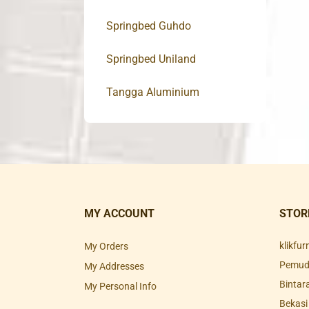
Springbed Guhdo
Springbed Uniland
Tangga Aluminium
MY ACCOUNT
STOR
klikfu
My Orders
Pemuda
My Addresses
Bintar
My Personal Info
Bekasi