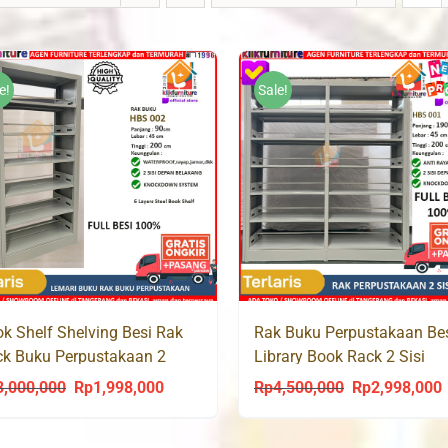
e!
Sale!
k Shelf Shelving Besi Rak
Rak Buku Perpustakaan Be
k Buku Perpustakaan 2
Library Book Rack 2 Sisi
dap HBS 002
HBS001
3,000,000
Rp
1,998,000
Rp
4,500,000
Rp
2,998,000
Original
Current
Original
C
price
price
price
p
was:
is:
was:
i