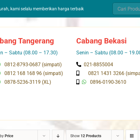
Search
murah, kami selalu memberikan harga terbaik
for:
bang Tangerang
Cabang Bekasi
n – Sabtu (08.00 – 17.30)
Senin – Sabtu (08.00 – 19.0
0812-8793-0687 (simpati)
021-8855004
0812 168 168 96 (simpati)
0821 1431 3266 (simpa
0878-5236-3119 (XL)
0896-0190-3610
 by
Price
Show
12 Products