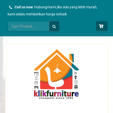
Skip
Call us now
: Hubungi kami jika ada yang lebih murah,
to
kami selalu memberikan harga terbaik
content
Search
for: