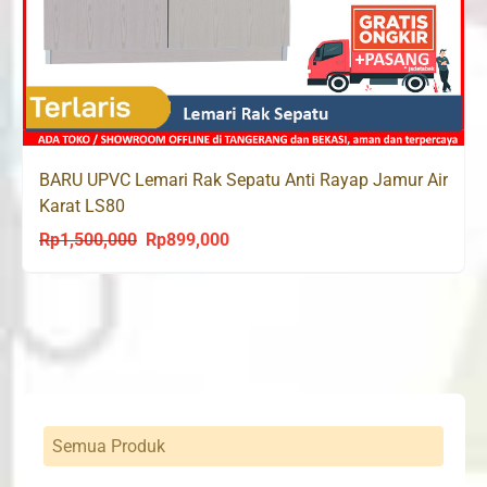
BARU UPVC Lemari Rak Sepatu Anti Rayap Jamur Air
Karat LS80
Rp
1,500,000
Rp
899,000
Original
Current
price
price
was:
is:
Rp1,500,000.
Rp899,000.
Semua Produk