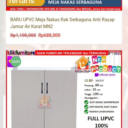
BARU UPVC Meja Nakas Rak Serbaguna Anti Rayap
Jamur Air Karat MN2
Rp
1,100,000
Rp
688,000
Original
Current
price
price
was:
is:
Rp1,100,000.
Rp688,000.
Sale!