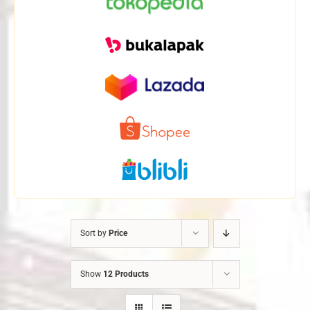
Sort by
Price
Show
12 Products