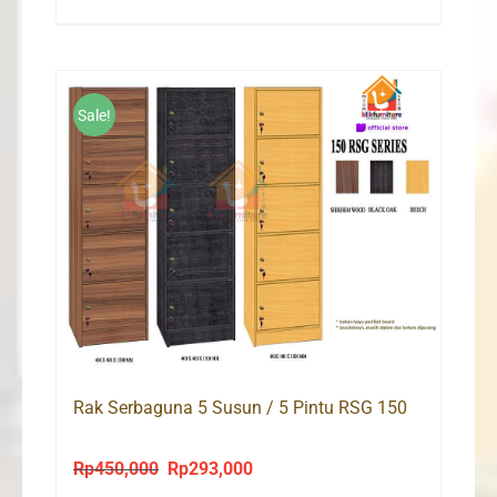
price
price
was:
is:
Rp1,100,000.
Rp796,000.
Sale!
Rak Serbaguna 5 Susun / 5 Pintu RSG 150
Rp
450,000
Rp
293,000
Original
Current