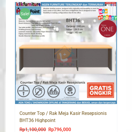
Sale!
Counter Top / Rak Meja Kasir Resepsionis
BHT36 Highpoint
Rp
1,100,000
Rp
796,000
Original
Current