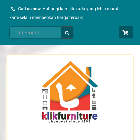
Skip
Call us now
: Hubungi kami jika ada yang lebih murah,
to
kami selalu memberikan harga terbaik
content
Search
for: