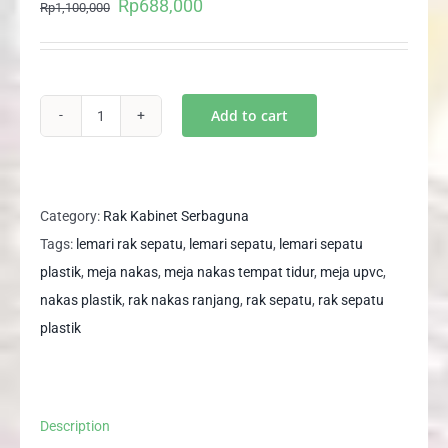
Rp
688,000
Original
Current
Rp
1,100,000
price
price
was:
is:
Rp1,100,000.
Rp688,000.
Add to cart
BARU
UPVC
Meja
Nakas
Category:
Rak Kabinet Serbaguna
Rak
Tags:
lemari rak sepatu
,
lemari sepatu
,
lemari sepatu
Serbaguna
plastik
,
meja nakas
,
meja nakas tempat tidur
,
meja upvc
,
Anti
nakas plastik
,
rak nakas ranjang
,
rak sepatu
,
rak sepatu
Rayap
plastik
Jamur
Air
Karat
Description
MN2