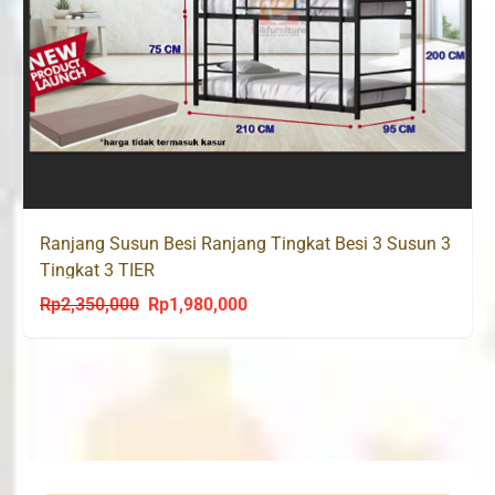
Ranjang Susun Besi Ranjang Tingkat Besi 3 Susun 3
Tingkat 3 TIER
Rp
2,350,000
Rp
1,980,000
Original
Current
price
price
was:
is:
Rp2,350,000.
Rp1,980,000.