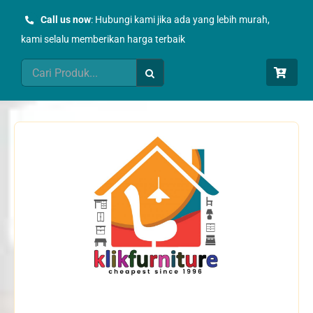
Skip
Call us now
: Hubungi kami jika ada yang lebih murah,
to
kami selalu memberikan harga terbaik
content
Search
for: