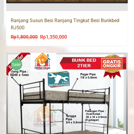
Ranjang Susun Besi Ranjang Tingkat Besi Bunkbed
RJ500
Rp
1,800,000
Rp
1,350,000
Original
Current
price
price
was:
is:
Rp1,800,000.
Rp1,350,000.
Sale!