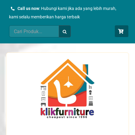
Skip
Call us now
: Hubungi kami jika ada yang lebih murah,
to
kami selalu memberikan harga terbaik
content
Search
for: