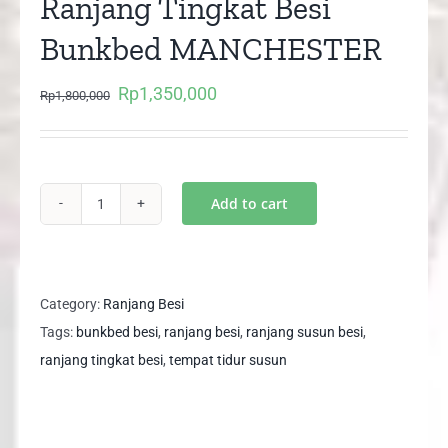
Ranjang Tingkat Besi
Bunkbed MANCHESTER
Rp
1,350,000
Original
Current
Rp
1,800,000
price
price
was:
is:
Rp1,800,000.
Rp1,350,000.
Add to cart
Ranjang
Susun
Besi
Ranjang
Category:
Ranjang Besi
Tingkat
Tags:
bunkbed besi
,
ranjang besi
,
ranjang susun besi
,
Besi
ranjang tingkat besi
,
tempat tidur susun
Bunkbed
MANCHESTER
quantity