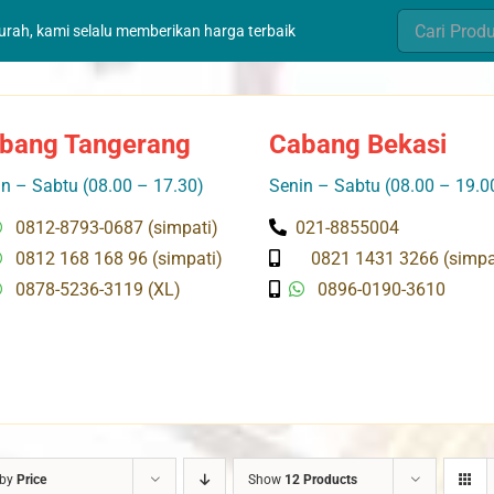
Search
murah, kami selalu memberikan harga terbaik
for:
bang Tangerang
Cabang Bekasi
n – Sabtu (08.00 – 17.30)
Senin – Sabtu (08.00 – 19.0
0812-8793-0687 (simpati)
021-8855004
0812 168 168 96 (simpati)
0821 1431 3266 (simpa
0878-5236-3119 (XL)
0896-0190-3610
 by
Price
Show
12 Products