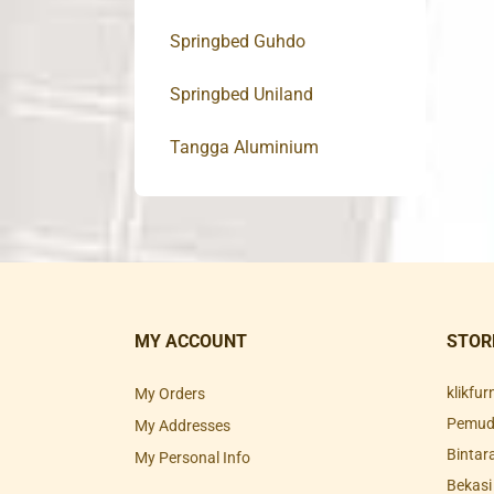
Springbed Guhdo
Springbed Uniland
Tangga Aluminium
MY ACCOUNT
STOR
klikfu
My Orders
Pemuda
My Addresses
Bintar
My Personal Info
Bekasi