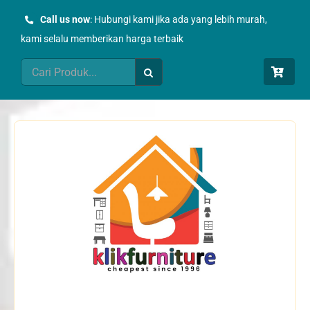
Skip
Call us now
: Hubungi kami jika ada yang lebih murah,
to
kami selalu memberikan harga terbaik
content
Search
for: