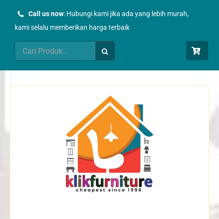
Skip
Call us now
: Hubungi kami jika ada yang lebih murah,
to
kami selalu memberikan harga terbaik
content
Search
for: