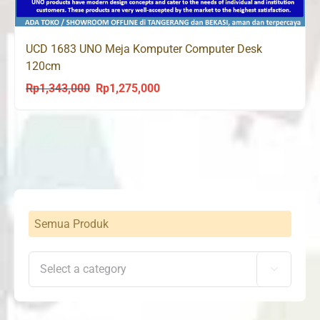
UCD 1683 UNO Meja Komputer Computer Desk
120cm
Rp
1,343,000
Rp
1,275,000
Original
Current
price
price
was:
is:
Rp1,343,000.
Rp1,275,000.
Semua Produk
