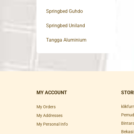
Springbed Guhdo
Springbed Uniland
Tangga Aluminium
MY ACCOUNT
STOR
klikfu
My Orders
Pemuda
My Addresses
Bintar
My Personal Info
Bekasi