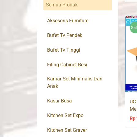
Semua Produk
Aksesoris Furniture
Sal
Bufet Tv Pendek
Bufet Tv Tinggi
Filing Cabinet Besi
Kamar Set Minimalis Dan
Anak
Kasur Busa
UC
Mej
Kitchen Set Expo
Ko
Rp
Kitchen Set Graver