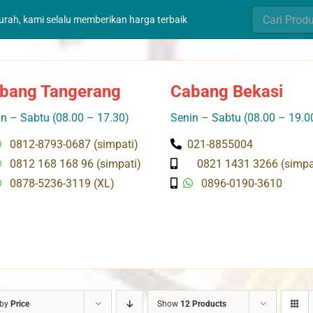
Search
murah, kami selalu memberikan harga terbaik
for:
bang Tangerang
Cabang Bekasi
n – Sabtu (08.00 – 17.30)
Senin – Sabtu (08.00 – 19.0
0812-8793-0687 (simpati)
021-8855004
0812 168 168 96 (simpati)
0821 1431 3266 (simpa
0878-5236-3119 (XL)
0896-0190-3610
 by
Price
Show
12 Products