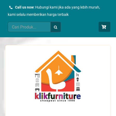
Skip
Call us now
: Hubungi kami jika ada yang lebih murah,
to
kami selalu memberikan harga terbaik
content
Search
for: