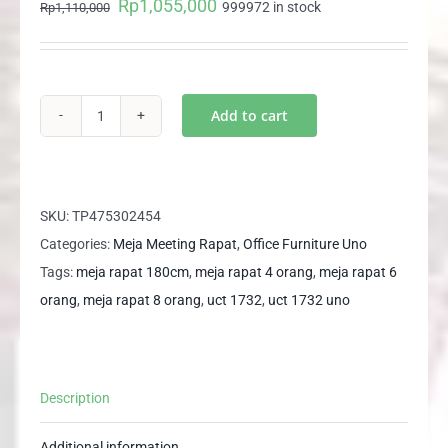
Rp
1,055,000
Original
Current
999972 in stock
Rp
1,110,000
price
price
was:
is:
Rp1,110,000.
Rp1,055,000.
Add to cart
UCT
1732
UNO
Meja
SKU:
TP475302454
Kantor
Categories:
Meja Meeting Rapat
,
Office Furniture Uno
Meja
Tags:
meja rapat 180cm
,
meja rapat 4 orang
,
meja rapat 6
Meeting
orang
,
meja rapat 8 orang
,
uct 1732
,
uct 1732 uno
Rapat
Segi
/
Description
Kotak180
quantity
Additional information