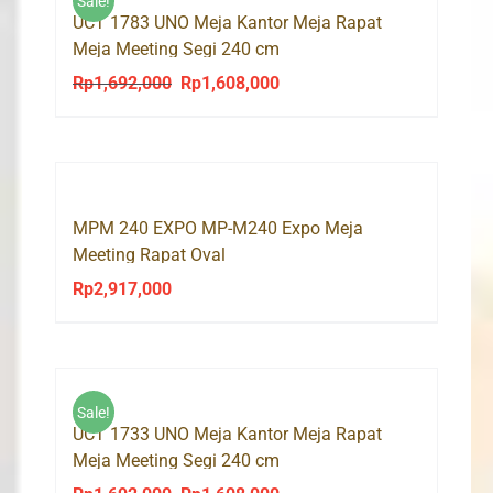
Sale!
UCT 1783 UNO Meja Kantor Meja Rapat
Meja Meeting Segi 240 cm
Rp
1,692,000
Rp
1,608,000
Original
Current
price
price
was:
is:
Rp1,692,000.
Rp1,608,000.
MPM 240 EXPO MP-M240 Expo Meja
Meeting Rapat Oval
Rp
2,917,000
Sale!
UCT 1733 UNO Meja Kantor Meja Rapat
Meja Meeting Segi 240 cm