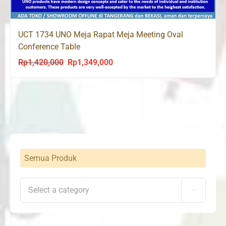
UCT 1734 UNO Meja Rapat Meja Meeting Oval
Conference Table
Rp
1,420,000
Rp
1,349,000
Original
Current
price
price
was:
is:
Rp1,420,000.
Rp1,349,000.
Semua Produk
