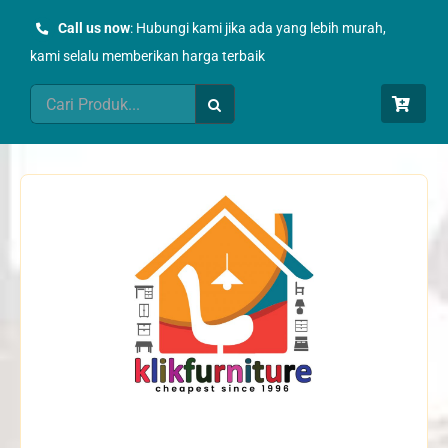
Skip
Call us now
: Hubungi kami jika ada yang lebih murah,
to
kami selalu memberikan harga terbaik
content
Search
for: