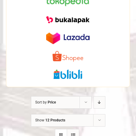
Sort by
Price
Show
12 Products