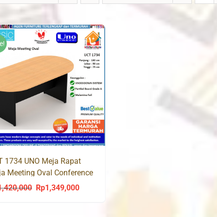
e!
T 1734 UNO Meja Rapat
a Meeting Oval Conference
le
1,420,000
Rp
1,349,000
Original
Current
price
price
was:
is: