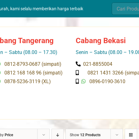
Search
murah, kami selalu memberikan harga terbaik
for:
bang Tangerang
Cabang Bekasi
n – Sabtu (08.00 – 17.30)
Senin – Sabtu (08.00 – 19.0
0812-8793-0687 (simpati)
021-8855004
0812 168 168 96 (simpati)
0821 1431 3266 (simpa
0878-5236-3119 (XL)
0896-0190-3610
 by
Price
Show
12 Products