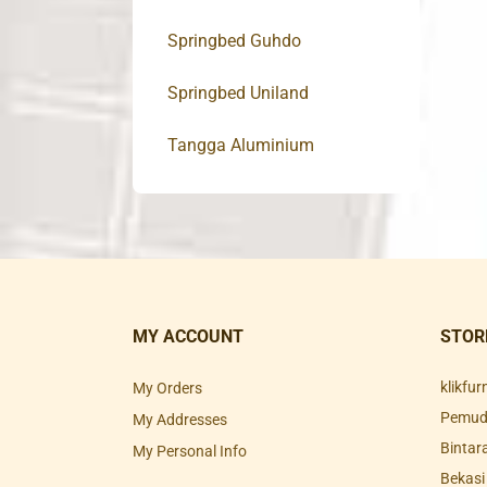
Springbed Guhdo
Springbed Uniland
Tangga Aluminium
MY ACCOUNT
STOR
klikfu
My Orders
Pemuda
My Addresses
Bintar
My Personal Info
Bekasi