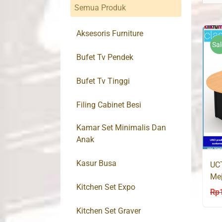
Semua Produk
Aksesoris Furniture
Sal
Bufet Tv Pendek
Bufet Tv Tinggi
Filing Cabinet Besi
Kamar Set Minimalis Dan
Anak
Kasur Busa
UC
Mej
Kitchen Set Expo
Tab
Rp
Kitchen Set Graver