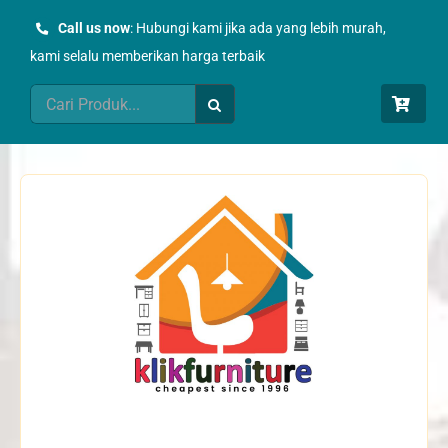
Skip
Call us now
: Hubungi kami jika ada yang lebih murah,
to
kami selalu memberikan harga terbaik
content
Search
for: