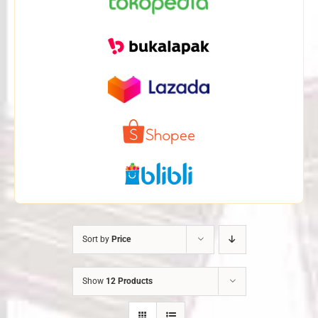
Sort by
Price
Show
12 Products