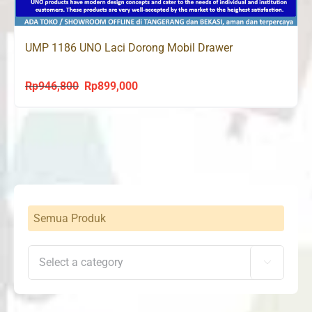
UMP 1186 UNO Laci Dorong Mobil Drawer
Rp
946,800
Rp
899,000
Original
Current
price
price
was:
is:
Rp946,800.
Rp899,000.
Semua Produk
