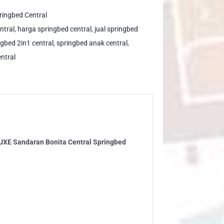
ringbed Central
e
ntral
,
harga springbed central
,
jual springbed
LUXE
ngbed 2in1 central
,
springbed anak central
,
ndaran
ntral
ita
tral
ringbed
ntity
LUXE Sandaran Bonita Central Springbed