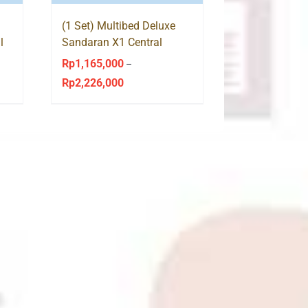
(1 Set) Multibed Deluxe
l
Sandaran X1 Central
Springbed
Rp
1,165,000
–
Rp
2,226,000
Price
range:
Rp1,165,000
through
Rp2,226,000