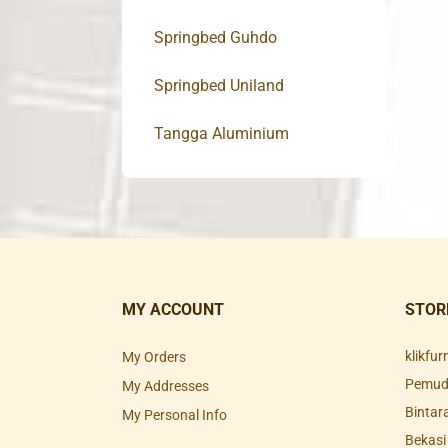
Springbed Guhdo
Springbed Uniland
Tangga Aluminium
MY ACCOUNT
STOR
klikfu
My Orders
Pemuda
My Addresses
Bintar
My Personal Info
Bekasi