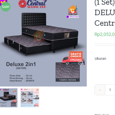
(1 Set
Sale!
DELUX
Centr
Rp
2,052,
Ukuran
(1
Set
2in
Tw