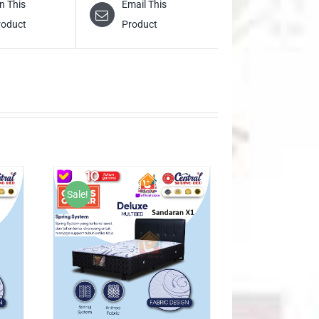
n This
Email This
roduct
Product
Sale!