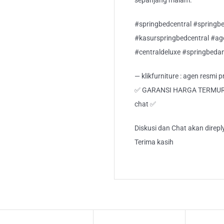
sepanjang malam.
#springbedcentral #springbe
#kasurspringbedcentral #ag
#centraldeluxe #springbeda
— klikfurniture : agen resmi
✅ GARANSI HARGA TERMURAH!
chat ✅
Diskusi dan Chat akan direp
Terima kasih