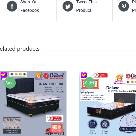
Share On
Tweet This
Pi
Facebook
Product
P
elated products
Sale!
Sale!