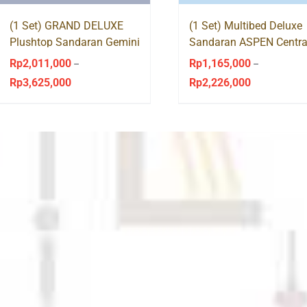
(1 Set) GRAND DELUXE
(1 Set) Multibed Deluxe
Plushtop Sandaran Gemini
Sandaran ASPEN Centra
Central Springbed
Springbed
Rp
2,011,000
Rp
1,165,000
–
–
Rp
3,625,000
Rp
2,226,000
Price
Price
range:
range:
Rp2,011,000
Rp1,165,000
through
through
Rp3,625,000
Rp2,226,000