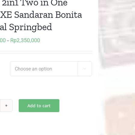
) 2in1 Two in One
E Sandaran Bonita
al Springbed
000
Rp
2,350,000
Price
–
range:
Rp2,052,000
through

Rp2,350,000
Add to cart
)
1
o