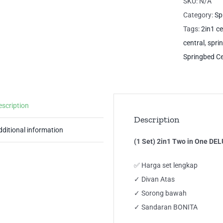
SKU:
N/A
in
Category:
Sp
On
Tags:
2in1 ce
DE
central
,
spri
Sa
Springbed Ce
Bon
Cen
Sp
escription
qua
Description
dditional information
(1 Set) 2in1 Two in One DE
✅ Harga set lengkap
✓ Divan Atas
✓ Sorong bawah
✓ Sandaran BONITA