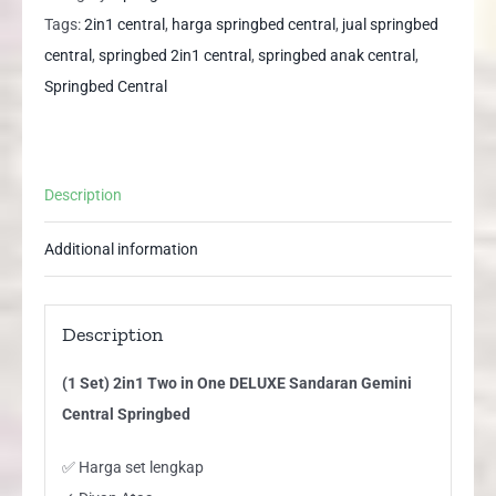
One
Tags:
2in1 central
,
harga springbed central
,
jual springbed
DELUXE
central
,
springbed 2in1 central
,
springbed anak central
,
Sandaran
Springbed Central
Gemini
Central
Springbed
Description
quantity
Additional information
Description
(1 Set) 2in1 Two in One DELUXE Sandaran Gemini
Central Springbed
✅ Harga set lengkap