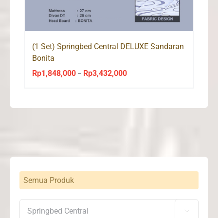
(1 Set) Springbed Central DELUXE Sandaran
Bonita
Rp
1,848,000
Rp
3,432,000
Price
–
range:
Rp1,848,000
through
Rp3,432,000
Semua Produk
