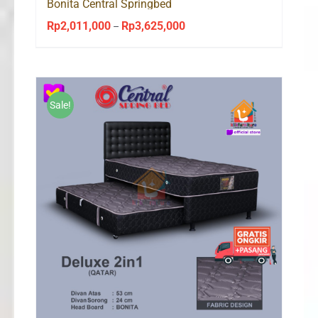
Bonita Central Springbed
Rp
2,011,000
Rp
3,625,000
Price
–
range:
Rp2,011,000
through
Rp3,625,000
Sale!