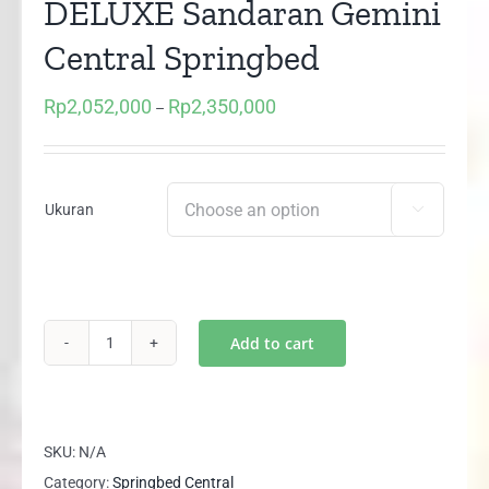
DELUXE Sandaran Gemini
Central Springbed
Rp
2,052,000
Rp
2,350,000
Price
–
range:
Rp2,052,000
through
Ukuran

Rp2,350,000
Add to cart
(1
Set)
2in1
Two
SKU:
N/A
in
Category:
Springbed Central