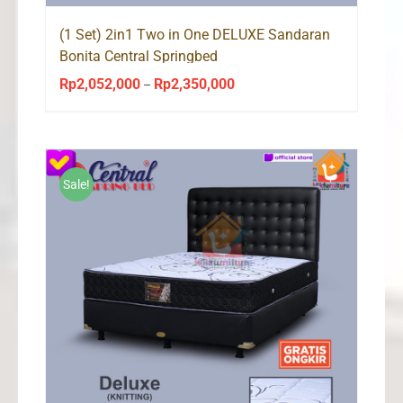
(1 Set) 2in1 Two in One DELUXE Sandaran
Bonita Central Springbed
Rp
2,052,000
Rp
2,350,000
Price
–
range:
Rp2,052,000
through
Rp2,350,000
Sale!