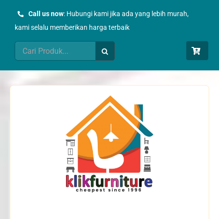
Skip
Call us now
: Hubungi kami jika ada yang lebih murah,
to
kami selalu memberikan harga terbaik
content
Search
for: