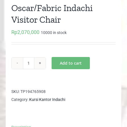
Oscar/Fabric Indachi
Visitor Chair
Rp
2,070,000
10000 in stock
Add to cart
AXCUTIVE
III
VCR
Oscar/Fabric
SKU:
TP194765908
Indachi
Category:
Kursi Kantor Indachi
Visitor
Chair
quantity