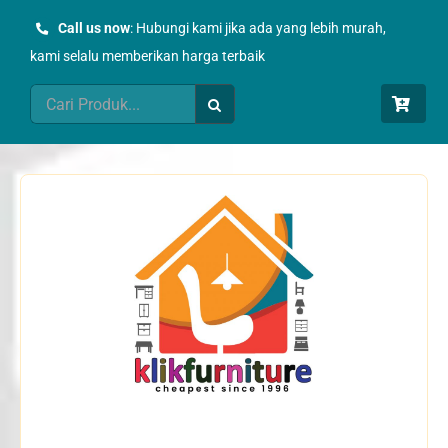
Skip
Call us now
: Hubungi kami jika ada yang lebih murah,
to
kami selalu memberikan harga terbaik
content
Search
for: