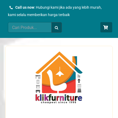
Skip
Call us now
: Hubungi kami jika ada yang lebih murah,
to
kami selalu memberikan harga terbaik
content
Search
for: