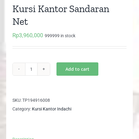
Kursi Kantor Sandaran
Net
Rp
3,960,000
999999 in stock
Add to cart
BRIZTORE
II
AL
Indachi
SKU:
TP194916008
Kursi
Category:
Kursi Kantor Indachi
Kantor
Sandaran
Net