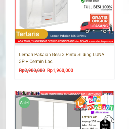
Lemari Pakaian Besi 3 Pintu Sliding LUNA
3P + Cermin Laci
Rp
2,900,000
Rp
1,960,000
Original
Current
price
price
was:
is:
Rp2,900,000.
Rp1,960,000.
Sale!