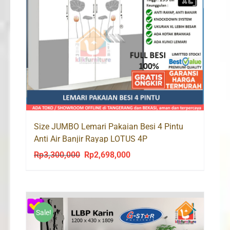
Size JUMBO Lemari Pakaian Besi 4 Pintu
Anti Air Banjir Rayap LOTUS 4P
Rp
3,300,000
Rp
2,698,000
Original
Current
price
price
was:
is:
Rp3,300,000.
Rp2,698,000.
Sale!