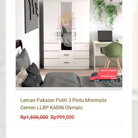
Lemari Pakaian Putih 3 Pintu Minimalis
Cermin LLBP KARIN Olympic
Rp
1,600,000
Rp
999,000
Original
Current
price
price
was:
is: