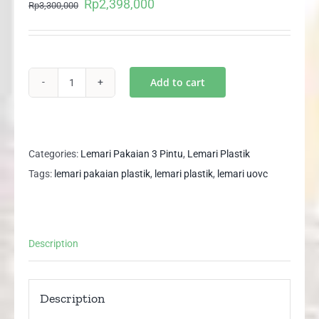
Rp
2,398,000
Original
Current
Rp
3,300,000
price
price
was:
is:
Rp3,300,000.
Rp2,398,000.
Add to cart
BARU
Lemari
Pakaian
UPVC
Categories:
Lemari Pakaian 3 Pintu
,
Lemari Plastik
3
Tags:
lemari pakaian plastik
,
lemari plastik
,
lemari uovc
Pintu
Anti
Rayap
Description
Jamur
Air
Karat
Description
LP125