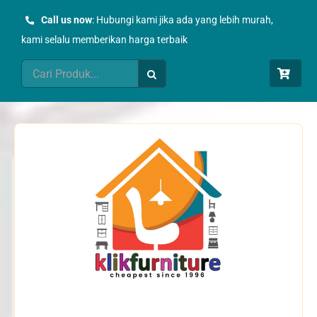
Skip
Call us now
: Hubungi kami jika ada yang lebih murah,
to
kami selalu memberikan harga terbaik
content
Search
for: