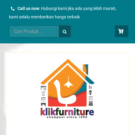
Skip
Call us now
: Hubungi kami jika ada yang lebih murah,
to
kami selalu memberikan harga terbaik
content
Search
for: