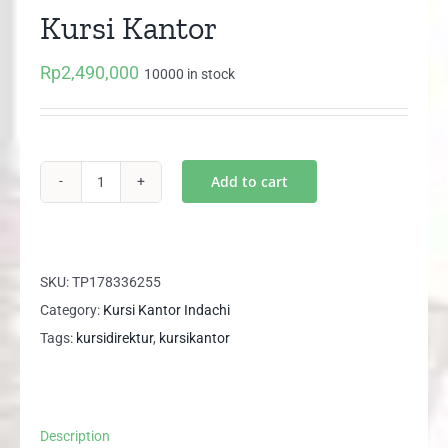
Kursi Kantor
Rp
2,490,000
10000 in stock
Add to cart
CATOLIS
II
N
HDT
SKU:
TP178336255
Indachi
Category:
Kursi Kantor Indachi
Kursi
Tags:
kursidirektur
,
kursikantor
Kantor
quantity
Description