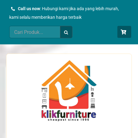
Skip
Call us now
: Hubungi kami jika ada yang lebih murah,
to
kami selalu memberikan harga terbaik
content
Search
for: