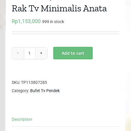
Rak Tv Minimalis Anata
Rp
1,153,000
999 in stock
Add to cart
CRD
2684
Graver
Bufet
SKU:
TP113807285
Rak
Category:
Bufet Tv Pendek
Tv
Minimalis
Anata
Description
quantity