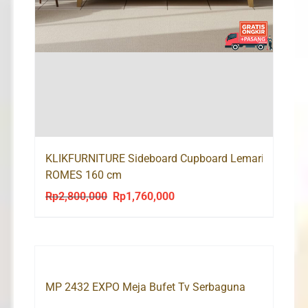
KLIKFURNITURE Sideboard Cupboard Lemari Bufet T
ROMES 160 cm
Rp
2,800,000
Rp
1,760,000
Original
Current
price
price
was:
is:
Rp2,800,000.
Rp1,760,000.
MP 2432 EXPO Meja Bufet Tv Serbaguna