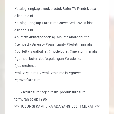
Katalog lengkap untuk produk Bufet TV Pendek bisa
dilihat disini :
Katalog Lengkap Furniture Graver Seri ANATA bisa
dilihat disini :
#bufettv #bufetpendek #jualbufet #hargabufet
#tempattv #mejatv #pajangantv #bufetminimalis
#buffettv #jualbuffet #modelbufet #mejatvminimalis
#gambarbufet #bufetpajangan #credenza
#jualcredenza
#raktv #jualraktv #raktvminimalis #graver
#graverfurniture
—— klikfurniture : agen resmi produk furniture
termurah sejak 1996 ——
*** HUBUNGI KAMI JIKA ADA YANG LEBIH MURAH ***