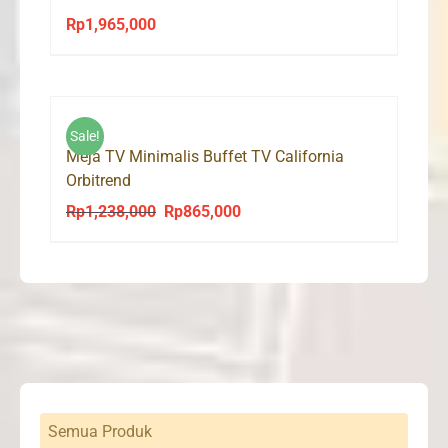
Rp
1,965,000
Sale!
Meja TV Minimalis Buffet TV California
Orbitrend
Rp
1,238,000
Rp
865,000
Original
Current
price
price
was:
is:
Rp1,238,000.
Rp865,000.
Semua Produk