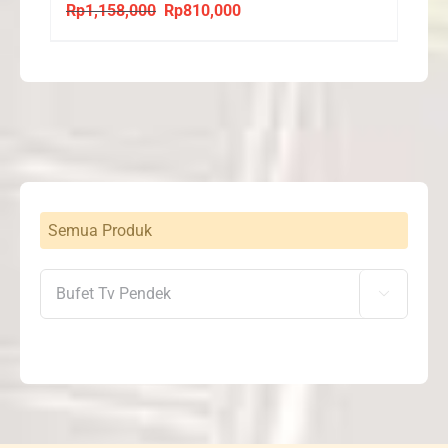
Rp
1,158,000
Rp
810,000
Original
Current
price
price
was:
is:
Rp1,158,000.
Rp810,000.
Semua Produk
