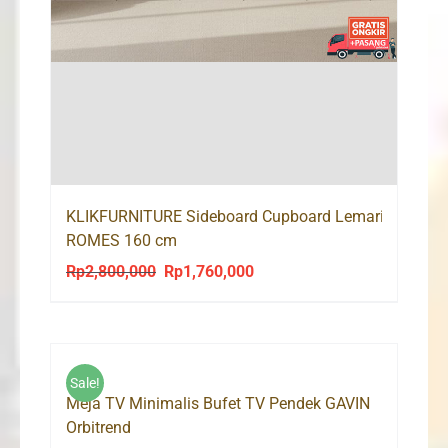
KLIKFURNITURE Sideboard Cupboard Lemari Bufet T
ROMES 160 cm
Rp
2,800,000
Rp
1,760,000
Original
Current
price
price
was:
is:
Rp2,800,000.
Rp1,760,000.
Sale!
Meja TV Minimalis Bufet TV Pendek GAVIN
Orbitrend