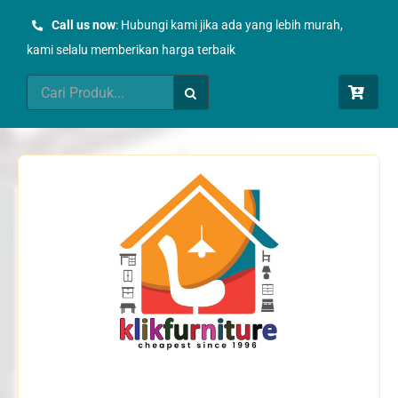
Skip
Call us now
: Hubungi kami jika ada yang lebih murah,
to
kami selalu memberikan harga terbaik
content
Search
for: