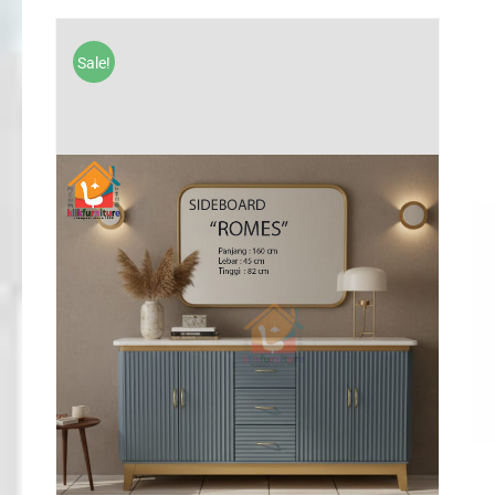
was:
is:
Rp978,000.
Rp685,000.
Sale!