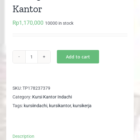
Kantor
Rp
1,170,000
10000 in stock
Add to cart
D
2013
Indachi
Kursi
SKU:
TP178237379
Kantor
Category:
Kursi Kantor Indachi
quantity
Tags:
kursiindachi
,
kursikantor
,
kursikerja
Description