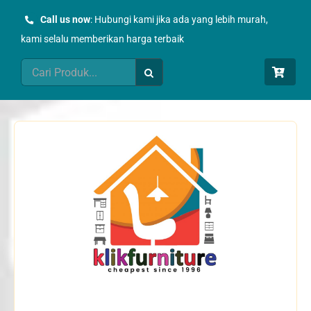
Skip
Call us now
: Hubungi kami jika ada yang lebih murah,
to
kami selalu memberikan harga terbaik
content
Search
for: