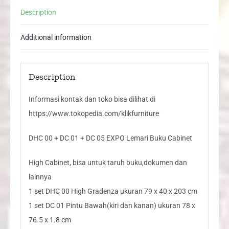
05
Description
EXPO
Lemari
Additional information
Kabinet
Rak
Buku
Description
quantity
Informasi kontak dan toko bisa dilihat di
https://www.tokopedia.com/klikfurniture
DHC 00 + DC 01 + DC 05 EXPO Lemari Buku Cabinet
High Cabinet, bisa untuk taruh buku,dokumen dan
lainnya
1 set DHC 00 High Gradenza ukuran 79 x 40 x 203 cm
1 set DC 01 Pintu Bawah(kiri dan kanan) ukuran 78 x
76.5 x 1.8 cm