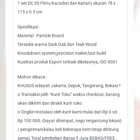
1 set DC 05 Pintu Kaca(kiri dan kanan) ukuran 78 x
115 x 0.5 cm
Spesifikasi :
Material : Particle Board
Tersedia warna Dark Oak dan Teak Wood
Knockdown system,precision maker,fast build
Kualitas produk Export terbaik dikelasnya, ISO 9001
Mohon dibaca :
KHUSUS wilayah Jakarta, Depok, Tangerang, Bekasi *
o Transaksi pilih “Kurir Toko” waktu checkout, barang
akan dikirim dan dirakit kurir toko
o Ongkir+instalasi oleh kurir kami mulai dari Rp 0 sd
Rp 100.000,-(bayar ditempat, nego tergantung lokasi)
/ pengiriman(kalau beli beberapa item tetap dihitung
sama).Total pembelian diatas 5 Juta BEBAS/FREE ,