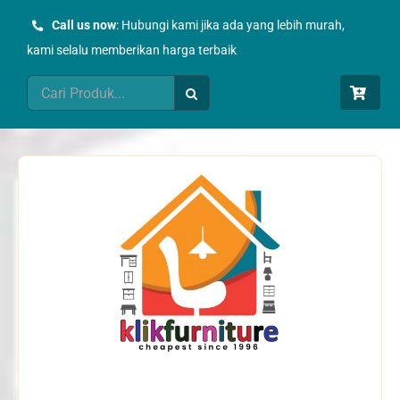
Skip
Call us now
: Hubungi kami jika ada yang lebih murah,
to
kami selalu memberikan harga terbaik
content
Search
for: