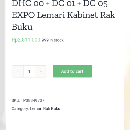
DHC 00 + DC 01 + DC 05
EXPO Lemari Kabinet Rak
Buku
Rp
2,511,000
999 in stock
Add to cart
DHC
00
+
DC
SKU:
TP38349707
01
Category:
Lemari Rak Buku
+
DC