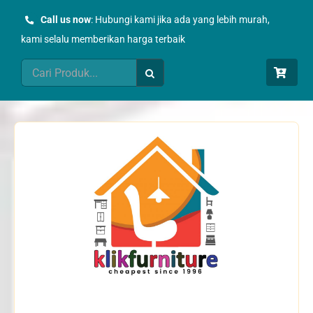
Skip
Call us now
: Hubungi kami jika ada yang lebih murah,
to
kami selalu memberikan harga terbaik
content
Search
for: