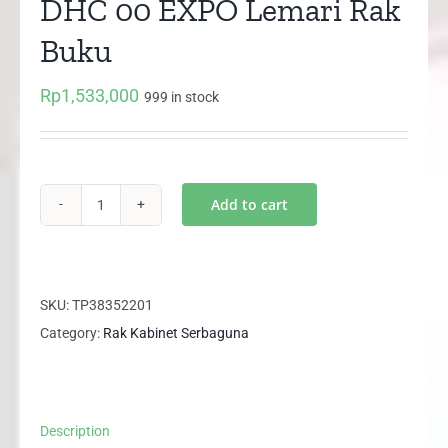
DHC 00 EXPO Lemari Rak
Buku
Rp
1,533,000
999 in stock
Add to cart
DHC
00
EXPO
Lemari
SKU:
TP38352201
Rak
Category:
Rak Kabinet Serbaguna
Buku
quantity
Description