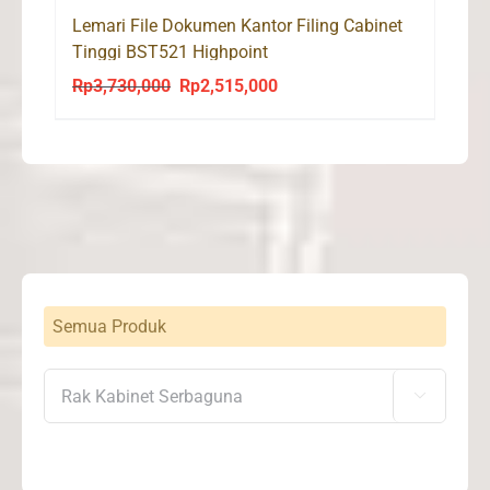
Lemari File Dokumen Kantor Filing Cabinet
Tinggi BST521 Highpoint
Rp
3,730,000
Rp
2,515,000
Original
Current
price
price
was:
is:
Rp3,730,000.
Rp2,515,000.
Semua Produk
