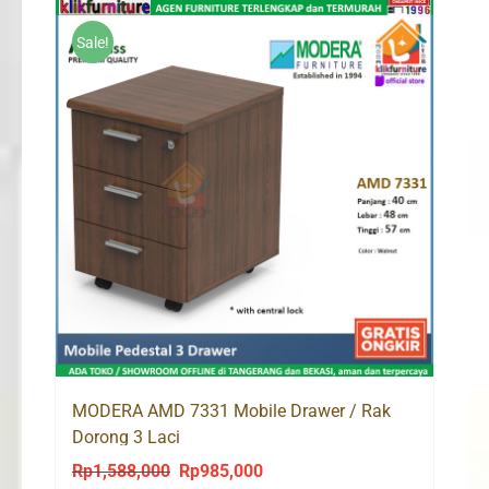
Rp1,120,000.
Rp1,065,000.
Sale!
MODERA AMD 7331 Mobile Drawer / Rak
Dorong 3 Laci
Rp
1,588,000
Rp
985,000
Original
Current