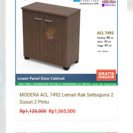
MODERA ACL 7492 Lemari Rak Serbaguna 2
Susun 2 Pintu
Rp
1,120,000
Rp
1,065,000
Original
Current
price
price
was:
is: