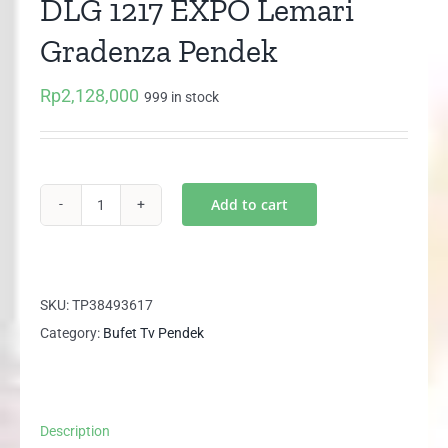
DLG 1217 EXPO Lemari
Gradenza Pendek
Rp
2,128,000
999 in stock
Add to cart
DLG
1217
EXPO
Lemari
SKU:
TP38493617
Gradenza
Category:
Bufet Tv Pendek
Pendek
quantity
Description