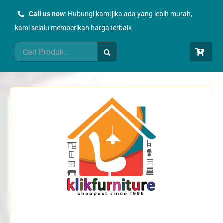
Skip
Call us now
: Hubungi kami jika ada yang lebih murah,
to
kami selalu memberikan harga terbaik
content
Search
for: