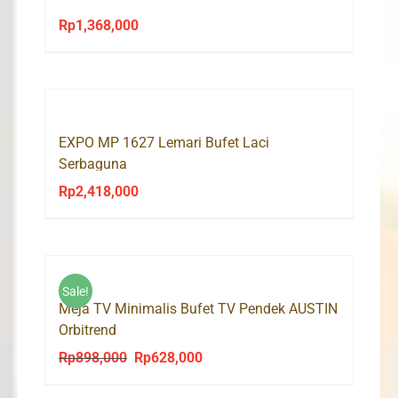
Rp
1,368,000
EXPO MP 1627 Lemari Bufet Laci
Serbaguna
Rp
2,418,000
Sale!
Meja TV Minimalis Bufet TV Pendek AUSTIN
Orbitrend
Rp
898,000
Rp
628,000
Original
Current
price
price