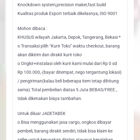
Knockdown system,precision maker,fast build
Kualitas produk Export terbaik dikelasnya, ISO 9001
Mohon dibaca :
KHUSUS wilayah Jakarta, Depok, Tangerang, Bekasi *
o Transaksi pilih “Kurir Toko” waktu checkout, barang
akan dikirim dan dirakit kurir toko
o Ongkir+instalasi oleh kurir kami mulai dari Rp 0 sd
Rp 100.000,-(bayar ditempat, nego tergantung lokasi)
/ pengiriman(kalau beli beberapa item tetap dihitung
sama).Total pembelian diatas 5 Juta BEBAS/FREE ,
tidak dikenakan biaya tambahan.
Untuk diluar JADETABEK
o Bisa menggunakan jasa cargo, ongkos dibayar
pembeli, barang dirakit sendiri, tidak bisa klaim ke
seller untuk kerusakan dijalan ataupun kesalahan