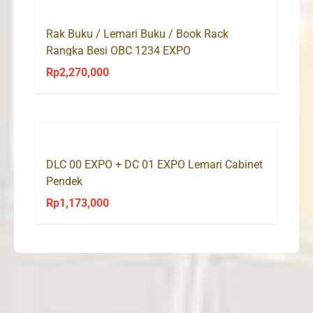
Rp2,175,000.
Rp1,465,000.
Rak Buku / Lemari Buku / Book Rack
Rangka Besi OBC 1234 EXPO
Rp
2,270,000
DLC 00 EXPO + DC 01 EXPO Lemari Cabinet
Pendek
Rp
1,173,000