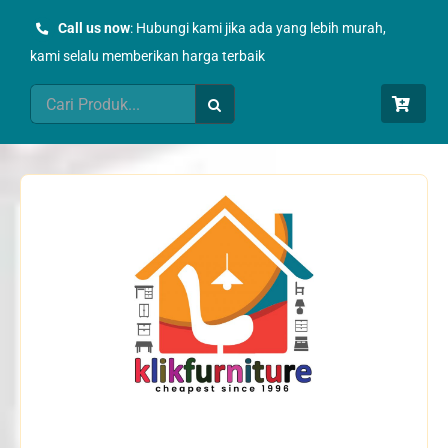
Skip
Call us now
: Hubungi kami jika ada yang lebih murah,
to
kami selalu memberikan harga terbaik
content
Search
for: