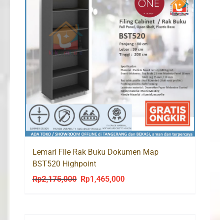
Lemari File Rak Buku Dokumen Map
BST520 Highpoint
Rp
2,175,000
Rp
1,465,000
Original
Current
price
price
was:
is: