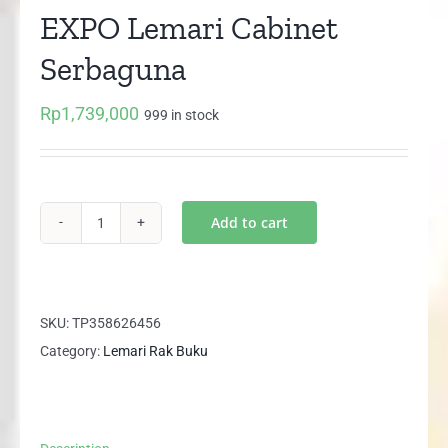
EXPO Lemari Cabinet
Serbaguna
Rp
1,739,000
999 in stock
Add to cart
DMC
00
EXPO
+
SKU:
TP358626456
DC
Category:
Lemari Rak Buku
02
EXPO
Lemari