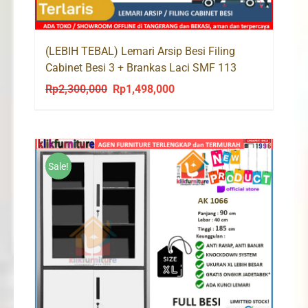
(LEBIH TEBAL) Lemari Arsip Besi Filing
Cabinet Besi 3 + Brankas Laci SMF 113
Rp
2,300,000
Rp
1,498,000
Original
Current
price
price
was:
is:
Rp2,300,000.
Rp1,498,000.
Sale!