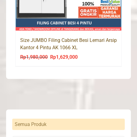
Size JUMBO Filing Cabinet Besi Lemari Arsip
Kantor 4 Pintu AK 1066 XL
Rp
1,980,000
Rp
1,629,000
Original
Current
price
price
was:
is:
Rp1,980,000.
Rp1,629,000.
Semua Produk