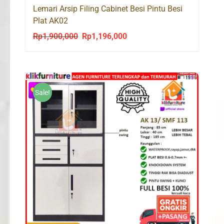
Lemari Arsip Filing Cabinet Besi Pintu Besi
Plat AK02
Rp
1,900,000
Rp
1,196,000
Original
Current
price
price
was:
is:
Rp1,900,000.
Rp1,196,000.
Sale!