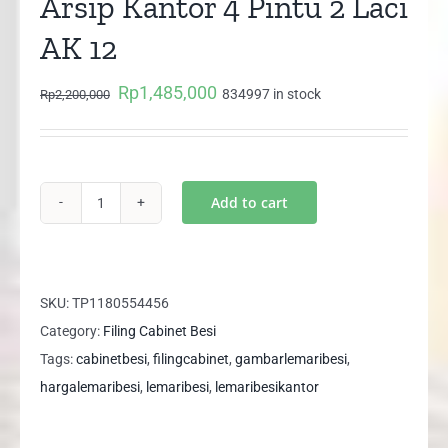
Arsip Kantor 4 Pintu 2 Laci
AK 12
Rp
1,485,000
Original
Current
834997 in stock
Rp
2,200,000
price
price
was:
is:
Rp2,200,000.
Rp1,485,000.
Add to cart
Filing
Cabinet
Besi
Lemari
SKU:
TP1180554456
Arsip
Category:
Filing Cabinet Besi
Kantor
Tags:
cabinetbesi
,
filingcabinet
,
gambarlemaribesi
,
4
hargalemaribesi
,
lemaribesi
,
lemaribesikantor
Pintu
2