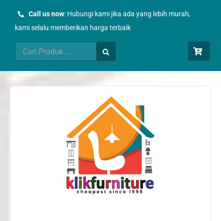
Skip
Call us now
: Hubungi kami jika ada yang lebih murah,
to
kami selalu memberikan harga terbaik
content
Search
for: