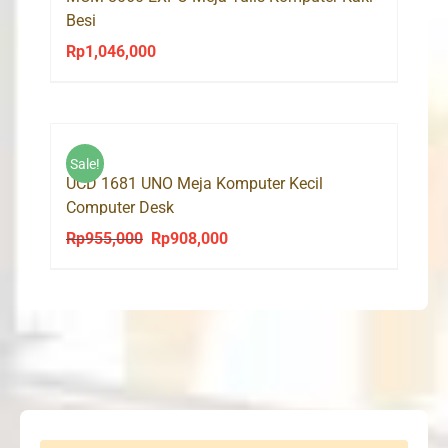
Besi
Rp
1,046,000
Sale!
UCD 1681 UNO Meja Komputer Kecil
Computer Desk
Rp
955,000
Rp
908,000
Original
Current
price
price
was:
is:
Rp955,000.
Rp908,000.