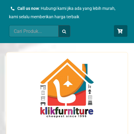
Skip
Call us now
: Hubungi kami jika ada yang lebih murah,
to
kami selalu memberikan harga terbaik
content
Search
for: