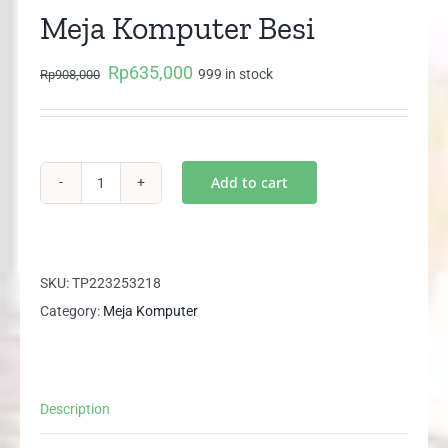
Meja Komputer Besi
Rp
635,000
Original
Current
999 in stock
Rp
908,000
price
price
was:
is:
Rp908,000.
Rp635,000.
Add to cart
IMAGE
026
Orbitrend
Meja
SKU:
TP223253218
Komputer
Category:
Meja Komputer
Besi
quantity
Description