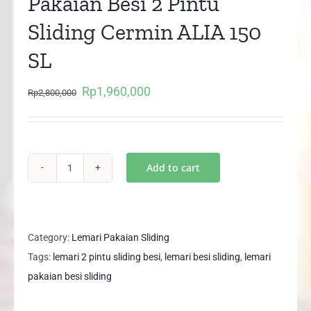
Pakaian Besi 2 Pintu
Sliding Cermin ALIA 150
SL
Rp
1,960,000
Original
Current
Rp
2,800,000
price
price
was:
is:
Rp2,800,000.
Rp1,960,000.
Add to cart
JUMBO
SIZE
Lemari
Pakaian
Category:
Lemari Pakaian Sliding
Besi
Tags:
lemari 2 pintu sliding besi
,
lemari besi sliding
,
lemari
2
pakaian besi sliding
Pintu