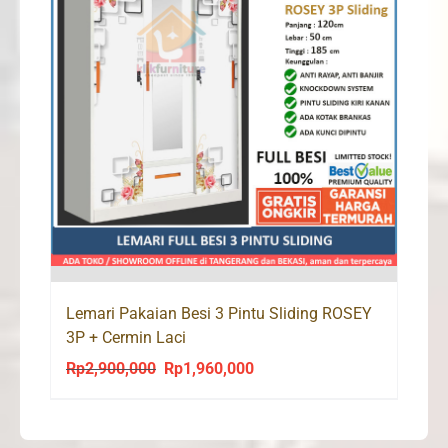
Lemari Pakaian Besi 3 Pintu Sliding ROSEY
3P + Cermin Laci
Rp
2,900,000
Rp
1,960,000
Original
Current
price
price
was:
is: