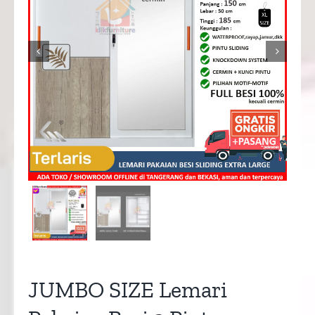


JUMBO SIZE Lemari