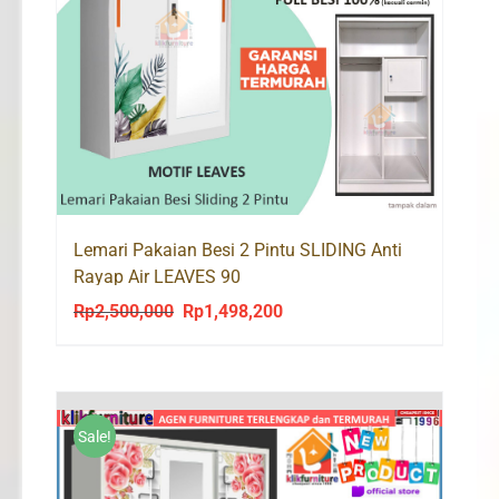
Lemari Pakaian Besi 2 Pintu SLIDING Anti
Rayap Air LEAVES 90
Rp
2,500,000
Rp
1,498,200
Original
Current
price
price
was:
is:
Rp2,500,000.
Rp1,498,200.
Sale!