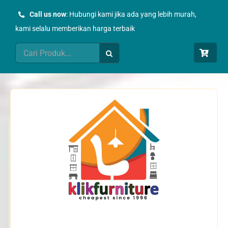
Skip
Call us now
: Hubungi kami jika ada yang lebih murah,
to
kami selalu memberikan harga terbaik
content
Search
for: