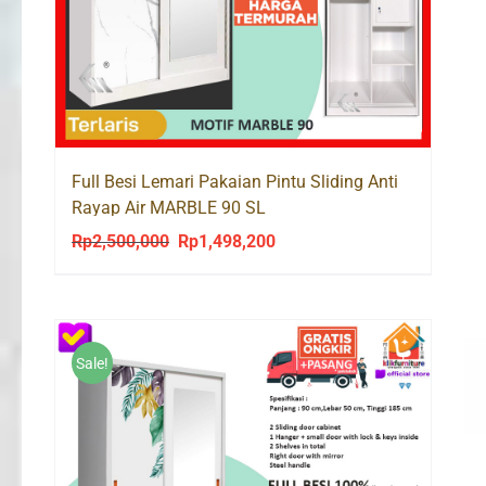
Full Besi Lemari Pakaian Pintu Sliding Anti
Rayap Air MARBLE 90 SL
Rp
2,500,000
Rp
1,498,200
Original
Current
price
price
was:
is:
Rp2,500,000.
Rp1,498,200.
Sale!