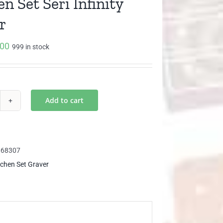
n Set Seri Infinity
r
000
999 in stock
Add to cart
chen
i
inity
068307
aver
tchen Set Graver
ntity