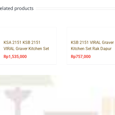
elated products
KSA 2151 KSB 2151
KSB 2151 VIRAL Graver
VIRAL Graver Kitchen Set
Kitchen Set Rak Dapur
Rak Dapur Sudut
Bawah Sudut
Rp
1,535,000
Rp
757,000