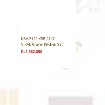
KSA 2142 KSB 2142
VIRAL Graver Kitchen Set
Rak Dapur Atas Bawah
Rp
1,382,000