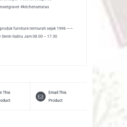
ensetgraver #kitchensetatas
i produk furniture termurah sejak 1996 ——
ly Senin-Sabtu Jam 08.00 – 17.30
n This
Email This
roduct
Product