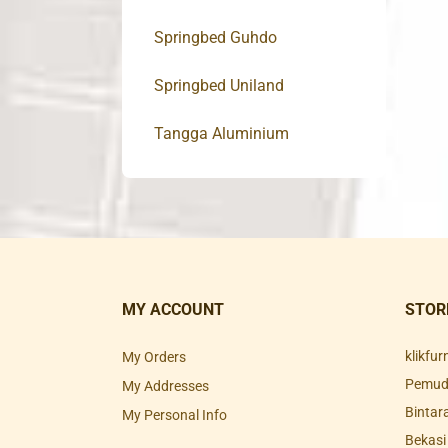
Springbed Guhdo
Springbed Uniland
Tangga Aluminium
MY ACCOUNT
STOR
klikfu
My Orders
Pemuda
My Addresses
Bintar
My Personal Info
Bekasi