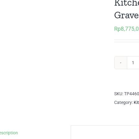
Kitche
Grave
Rp
8,775,
Kit
Set
Ser
Inf
SKU:
TP446
Gr
Category:
Ki
qua
escription