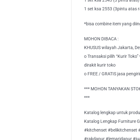
1 set ksa 2543 (3 pintu atas)
1 set ksa 2553 (3pintu atas
*bisa combine item yang diin
MOHON DIBACA :
KHUSUS wilayah Jakarta, Dep
o Transaksi pilih “Kurir Toko
dirakit kurir toko
o FREE / GRATIS jasa pengir
*** MOHON TANYAKAN STOK
***
Katalog lengkap untuk produk 
Katalog Lengkap Furniture Grav
#kitchenset #belikitchenset 
#rakdapur #lemaridapur #ju