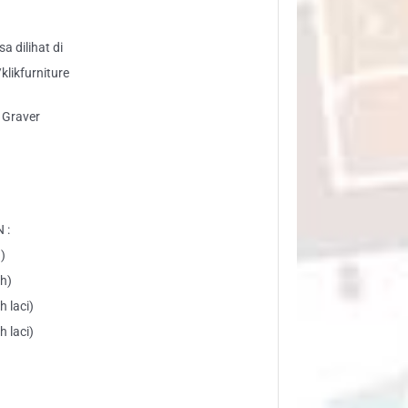
a dilihat di
likfurniture
y Graver
 :
)
ah)
 laci)
 laci)