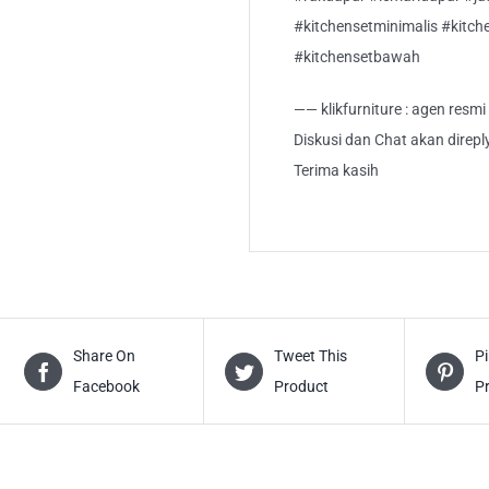
#kitchensetminimalis #kitch
#kitchensetbawah
—— klikfurniture : agen resm
Diskusi dan Chat akan direp
Terima kasih
Share On
Tweet This
Pi
Facebook
Product
P