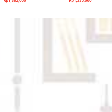
Rp
1,382,000
Rp
1,335,000