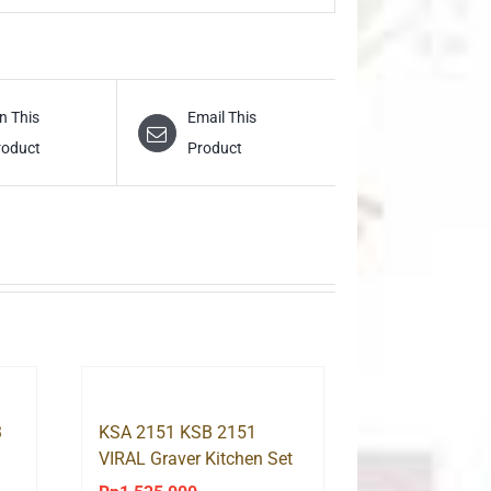
n This
Email This
roduct
Product
3
KSA 2151 KSB 2151
VIRAL Graver Kitchen Set
Rak Dapur Sudut