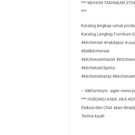
*** MOHON TANYAKAN STOK
***
Katalog lengkap untuk produk 
Katalog Lengkap Furniture Gra
#kitchenset #rakdapur #Jual
#belikitchenset
#kitchensetmurah #Kitchens
#kitchenset3pintu
#kitchensetatas #kitchense
— klikfurniture : agen resmi
*** HUBUNGI KAMI JIKA AD
Diskusi dan Chat akan direp
Terima kasih