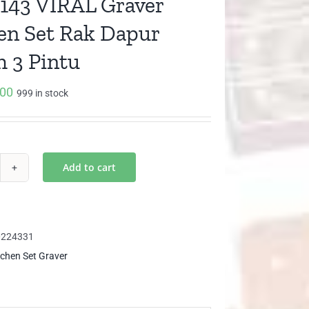
143 VIRAL Graver
en Set Rak Dapur
 3 Pintu
000
999 in stock
Add to cart
B
43
RAL
aver
0224331
chen
tchen Set Graver
k