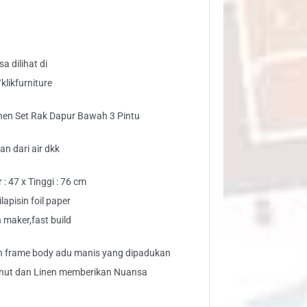
pur
wah
tu
a dilihat di
ntity
likfurniture
hen Set Rak Dapur Bawah 3 Pintu
n dari air dkk
: 47 x Tinggi : 76 cm
apisin foil paper
maker,fast build
n frame body adu manis yang dipadukan
nut dan Linen memberikan Nuansa