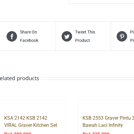
Share On
Tweet This
Pi
Facebook
Product
P
elated products
KSA 2142 KSB 2142
KSB 2553 Graver Pintu 
VIRAL Graver Kitchen Set
Bawah Laci Infinity
Rak Dapur Atas Bawah