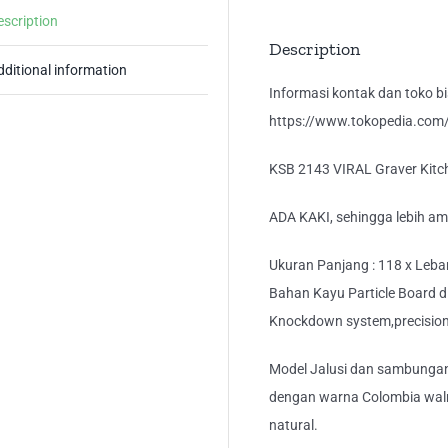
Da
escription
Ba
Description
3
dditional information
Pin
Informasi kontak dan toko bis
qua
https://www.tokopedia.com/k
KSB 2143 VIRAL Graver Kitc
ADA KAKI, sehingga lebih ama
Ukuran Panjang : 118 x Lebar 
Bahan Kayu Particle Board dil
Knockdown system,precision 
Model Jalusi dan sambunga
dengan warna Colombia wal
natural.