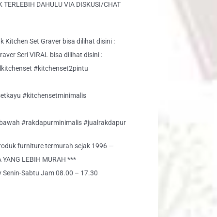
 TERLEBIH DAHULU VIA DISKUSI/CHAT
Kitchen Set Graver bisa dilihat disini :
ver Seri VIRAL bisa dilihat disini :
kitchenset #kitchenset2pintu
etkayu #kitchensetminimalis
tbawah #rakdapurminimalis #jualrakdapur
 produk furniture termurah sejak 1996 —
A YANG LEBIH MURAH ***
ly Senin-Sabtu Jam 08.00 – 17.30