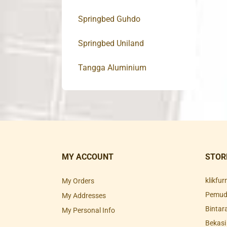
Springbed Guhdo
Springbed Uniland
Tangga Aluminium
MY ACCOUNT
STOR
klikfu
My Orders
Pemuda
My Addresses
Bintar
My Personal Info
Bekasi