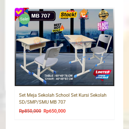
Sale!
Set Meja Sekolah School Set Kursi Sekolah
SD/SMP/SMU MB 707
Rp
850,000
Rp
650,000
Original
Current
price
price
was:
is: