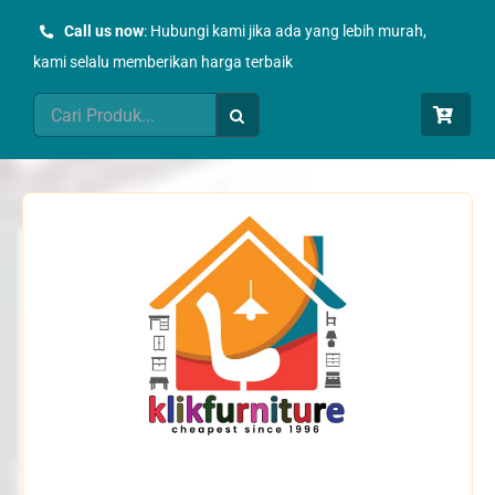
Skip
Call us now
: Hubungi kami jika ada yang lebih murah,
to
kami selalu memberikan harga terbaik
content
Search
for: