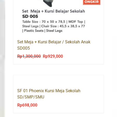
Set Meja + Kursi Belajar / Sekolah Anak
SD005
Rp
1,300,000
Rp
929,000
Original
Current
price
price
was:
is:
Rp1,300,000.
Rp929,000.
SF 01 Phoenix Kursi Meja Sekolah
SD/SMP/SMU
Rp
698,000