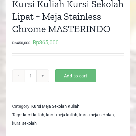
Kursi Kuliah Kursi Sekolah
Lipat + Meja Stainless
Chrome MASTERINDO
Rp
365,000
Original
Current
Rp
450,000
price
price
was:
is:
Rp450,000.
Rp365,000.
Add to cart
Kursi
Kuliah
Kursi
Sekolah
Category:
Kursi Meja Sekolah Kuliah
Lipat
Tags:
kursi kuliah
,
kursi meja kuliah
,
kursi meja sekolah
,
+
kursi sekolah
Meja