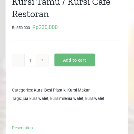
Kursi Tamu / Kursi Cafe
Restoran
Rp
230,000
Original
Current
Rp
350,000
price
price
was:
is:
Rp350,000.
Rp230,000.
Add to cart
Kursi
Walet
/
Kursi
Categories:
Kursi Besi Plastik
,
Kursi Makan
Teras
Tags:
jualkursiwalet
,
kursimilenialwalet
,
kursiwalet
/
Kursi
Tamu
Description
/