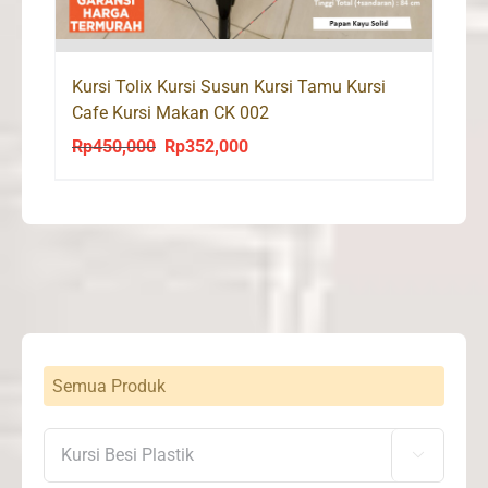
Kursi Tolix Kursi Susun Kursi Tamu Kursi
Cafe Kursi Makan CK 002
Rp
450,000
Rp
352,000
Original
Current
price
price
was:
is:
Rp450,000.
Rp352,000.
Semua Produk
