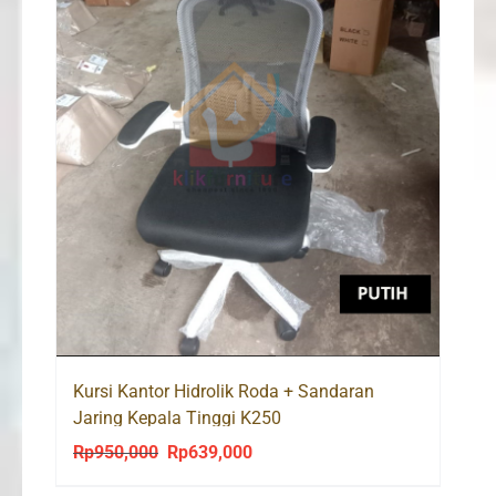
Kursi Kantor Hidrolik Roda + Sandaran
Jaring Kepala Tinggi K250
Rp
950,000
Rp
639,000
Original
Current
price
price