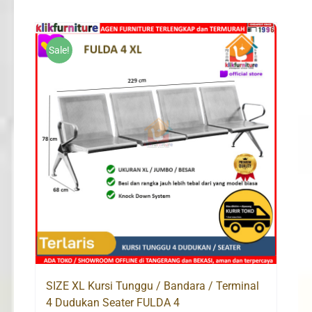
was:
is:
Rp950,000.
Rp639,000.
Sale!
SIZE XL Kursi Tunggu / Bandara / Terminal
4 Dudukan Seater FULDA 4