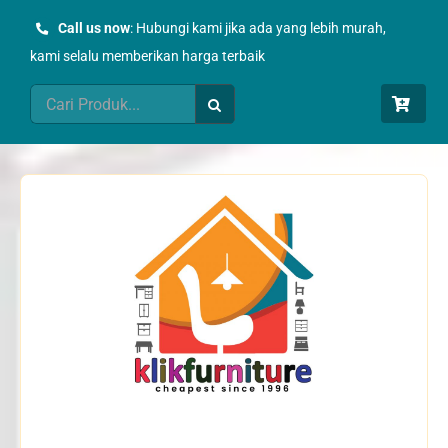
Skip
Call us now
: Hubungi kami jika ada yang lebih murah,
to
kami selalu memberikan harga terbaik
content
Search
for: