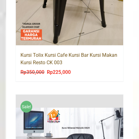
Kursi Tolix Kursi Cafe Kursi Bar Kursi Makan
Kursi Resto CK 003
Rp
350,000
Rp
225,000
Original
Current
price
price
was:
is:
Rp350,000.
Rp225,000.
Sale!