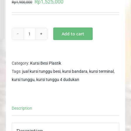
Rp
1,525,000
Original
Current
Rp
1,900,000
price
price
was:
is:
Rp1,900,000.
Rp1,525,000.
Add to cart
SIZE
XL
Kursi
Tunggu
Category:
Kursi Besi Plastik
/
Tags:
jual kursi tunggu besi
,
kursi bandara
,
kursi terminal
,
Bandara
kursi tunggu
,
kursi tunggu 4 dudukan
/
Terminal
4
Description
Dudukan
Seater
FULDA
Description