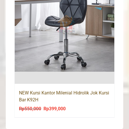
NEW Kursi Kantor Milenial Hidrolik Jok Kursi
Bar K92H
Rp
550,000
Rp
399,000
Original
Current
price
price
was:
is: