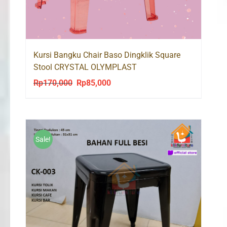
Kursi Bangku Chair Baso Dingklik Square
Stool CRYSTAL OLYMPLAST
Rp
170,000
Rp
85,000
Original
Current
price
price
was:
is:
Rp170,000.
Rp85,000.
Sale!