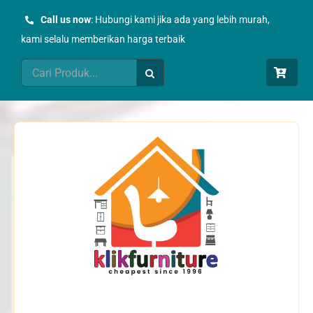
Skip
Call us now
: Hubungi kami jika ada yang lebih murah,
to
kami selalu memberikan harga terbaik
content
Search
for: