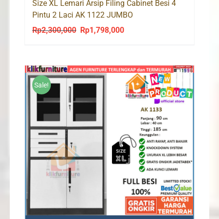
Size XL Lemari Arsip Filing Cabinet Besi 4
Pintu 2 Laci AK 1122 JUMBO
Rp
2,300,000
Rp
1,798,000
Original
Current
price
price
was:
is:
Rp2,300,000.
Rp1,798,000.
Sale!