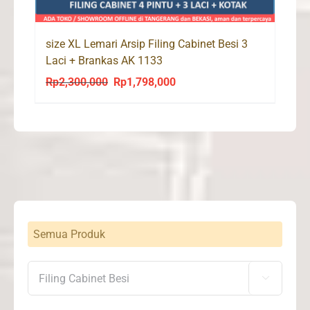
size XL Lemari Arsip Filing Cabinet Besi 3
Laci + Brankas AK 1133
Rp
2,300,000
Rp
1,798,000
Original
Current
price
price
was:
is:
Rp2,300,000.
Rp1,798,000.
Semua Produk
