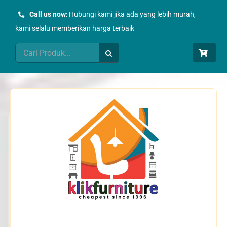
Skip
Call us now
: Hubungi kami jika ada yang lebih murah,
to
kami selalu memberikan harga terbaik
content
Search
for: