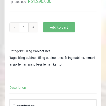
Rp
1,290,000
Original
Current
Rp
1,800,000
price
price
was:
is:
Rp1,800,000.
Rp1,290,000.
Add to cart
(LEBIH
TEBAL)
Lemari
Arsip
Category:
Filing Cabinet Besi
Besi
Tags:
filing cabinet
,
filing cabinet besi
,
filling cabinet
,
lemari
Filing
arsip
,
lemari arsip besi
,
lemari kantor
Cabinet
Besi
4
Description
Pintu
SMF
106
Description