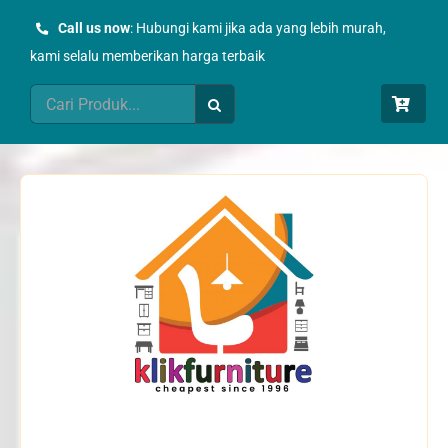
Skip
Call us now
: Hubungi kami jika ada yang lebih murah,
to
kami selalu memberikan harga terbaik
content
Search
for: