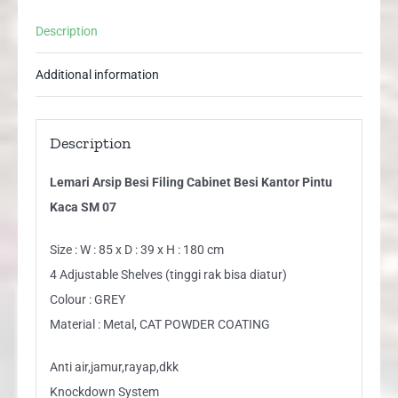
SM
Description
07
quantity
Additional information
Description
Lemari Arsip Besi Filing Cabinet Besi Kantor Pintu
Kaca SM 07
Size : W : 85 x D : 39 x H : 180 cm
4 Adjustable Shelves (tinggi rak bisa diatur)
Colour : GREY
Material : Metal, CAT POWDER COATING
Anti air,jamur,rayap,dkk
Knockdown System