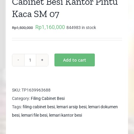
Cabinet Besi Kantor Pintu
Kaca SM 07
Rp
1,160,000
Original
Current
844983 in stock
Rp
1,500,000
price
price
was:
is:
Rp1,500,000.
Rp1,160,000.
Add to cart
Lemari
Arsip
Besi
Filing
SKU:
TP1639963688
Cabinet
Category:
Filing Cabinet Besi
Besi
Tags:
filing cabinet besi
,
lemari arsip besi
,
lemari dokumen
Kantor
besi
,
lemari file besi
,
lemari kantor besi
Pintu
Kaca