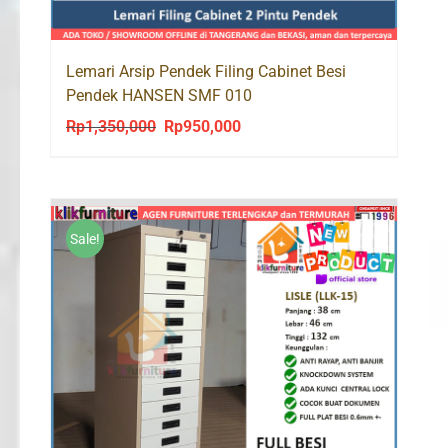
Lemari Arsip Pendek Filing Cabinet Besi
Pendek HANSEN SMF 010
Rp
1,350,000
Rp
950,000
Original
Current
price
price
was:
is:
Rp1,350,000.
Rp950,000.
Sale!