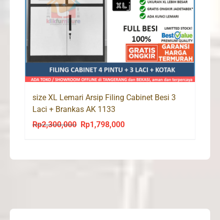
size XL Lemari Arsip Filing Cabinet Besi 3
Laci + Brankas AK 1133
Rp
2,300,000
Rp
1,798,000
Original
Current
price
price
was:
is:
Rp2,300,000.
Rp1,798,000.