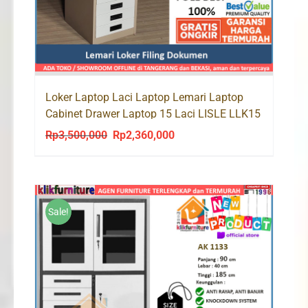
Loker Laptop Laci Laptop Lemari Laptop
Cabinet Drawer Laptop 15 Laci LISLE LLK15
Rp
3,500,000
Rp
2,360,000
Original
Current
price
price
was:
is:
Rp3,500,000.
Rp2,360,000.
Sale!