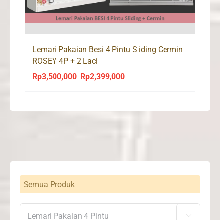
Lemari Pakaian Besi 4 Pintu Sliding Cermin
ROSEY 4P + 2 Laci
Rp
3,500,000
Rp
2,399,000
Original
Current
price
price
was:
is:
Rp3,500,000.
Rp2,399,000.
Semua Produk
