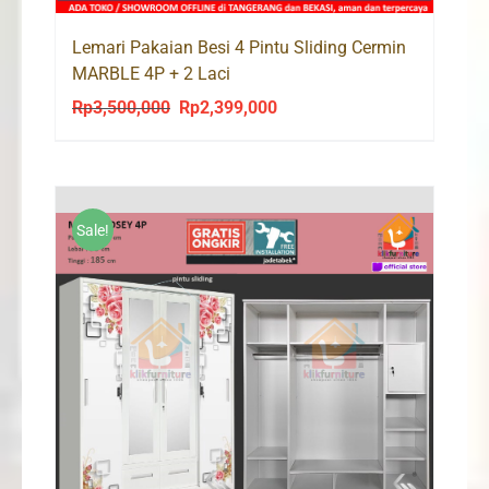
Lemari Pakaian Besi 4 Pintu Sliding Cermin
MARBLE 4P + 2 Laci
Rp
3,500,000
Rp
2,399,000
Original
Current
price
price
was:
is:
Rp3,500,000.
Rp2,399,000.
Sale!