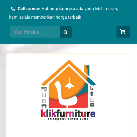
Skip
Call us now
: Hubungi kami jika ada yang lebih murah,
to
kami selalu memberikan harga terbaik
content
Search
for: