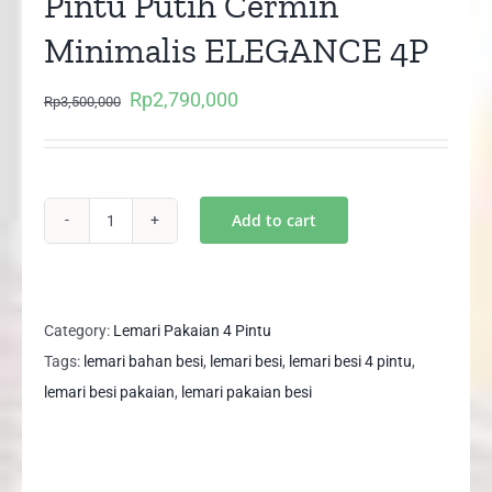
Pintu Putih Cermin
Minimalis ELEGANCE 4P
Rp
2,790,000
Original
Current
Rp
3,500,000
price
price
was:
is:
Rp3,500,000.
Rp2,790,000.
Add to cart
Lemari
Besi
Pakaian
4
Category:
Lemari Pakaian 4 Pintu
Pintu
Tags:
lemari bahan besi
,
lemari besi
,
lemari besi 4 pintu
,
Putih
lemari besi pakaian
,
lemari pakaian besi
Cermin
Minimalis
ELEGANCE