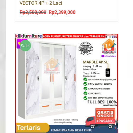
VECTOR 4P + 2 Laci
Rp
3,500,000
Rp
2,399,000
Original
Current
price
price
was:
is:
Rp3,500,000.
Rp2,399,000.
Sale!