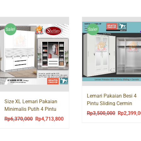
Sale!
Sale!
Lemari Pakaian Besi 4
Size XL Lemari Pakaian
Pintu Sliding Cermin
Minimalis Putih 4 Pintu
VIRGINIA 4P + 2 Laci
Rp
3,500,000
Rp
2,399,
Original
ALBION 4D
Rp
6,370,000
Rp
4,713,800
Original
Current
price
price
price
was:
was:
is:
Rp3,500,00