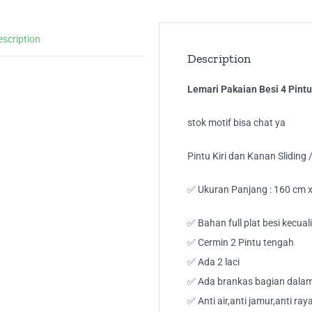
IG
4P
escription
+
Description
2
Lac
Lemari Pakaian Besi 4 Pintu
qua
stok motif bisa chat ya
Pintu Kiri dan Kanan Sliding
✅ Ukuran Panjang : 160 cm x 
✅ Bahan full plat besi kecual
✅ Cermin 2 Pintu tengah
✅ Ada 2 laci
✅ Ada brankas bagian dalam
✅ Anti air,anti jamur,anti ray