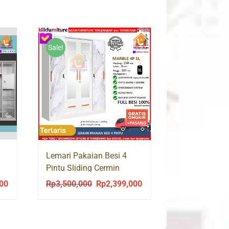
Sale!
Lemari Pakaian Besi 4
Pintu Sliding Cermin
MARBLE 4P + 2 Laci
000
Rp
3,500,000
Rp
2,399,000
Current
Original
Current
price
price
price
is:
was:
is:
0.
Rp2,399,000.
Rp3,500,000.
Rp2,399,000.