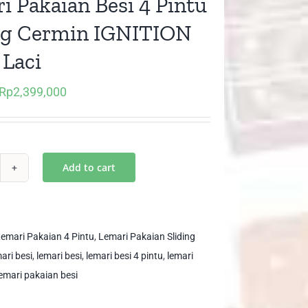
i Pakaian Besi 4 Pintu
ng Cermin IGNITION
 Laci
Rp
2,399,000
Original
Current
price
price
was:
is:
Rp3,500,000.
Rp2,399,000.
Add to cart
mari
kaian
i
emari Pakaian 4 Pintu
,
Lemari Pakaian Sliding
tu
mari besi
,
lemari besi
,
lemari besi 4 pintu
,
lemari
ding
lemari pakaian besi
rmin