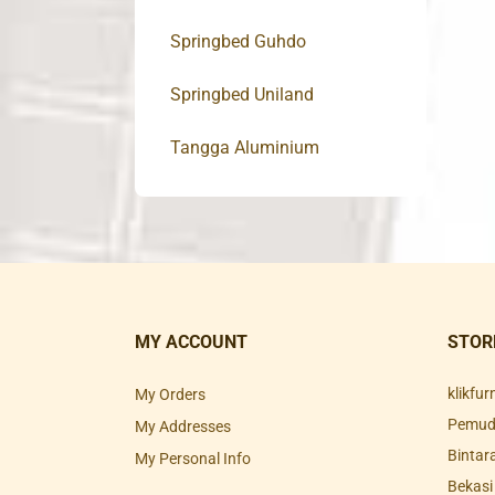
Springbed Guhdo
Springbed Uniland
Tangga Aluminium
MY ACCOUNT
STOR
klikfu
My Orders
Pemuda
My Addresses
Bintar
My Personal Info
Bekasi