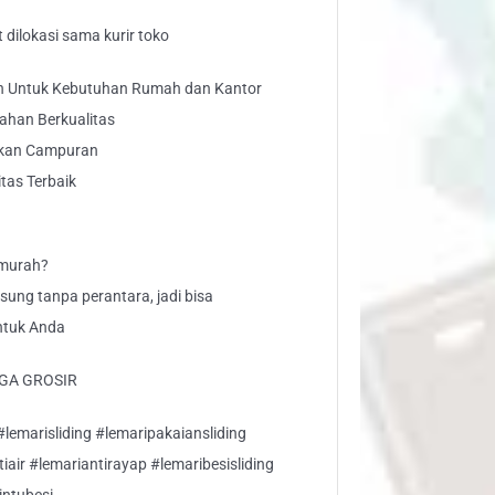
dilokasi sama kurir toko
an Untuk Kebutuhan Rumah dan Kantor
ahan Berkualitas
ukan Campuran
tas Terbaik
 murah?
gsung tanpa perantara, jadi bisa
ntuk Anda
GA GROSIR
lemarisliding #lemaripakaiansliding
air #lemariantirayap #lemaribesisliding
intubesi