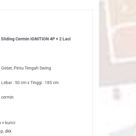
NITION
i
 Sliding Cermin IGNITION 4P + 2 Laci
ntity
 / Geser, Pintu Tengah Swing
Lebar : 50 cm x Tinggi : 185 cm
i cermin
 + kunci
ap, dkk