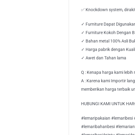
✅ Knockdown system, dirakit 
✓ Furniture Dapat Digunak
✓ Furniture Kokoh Dengan B
✓ Bahan metal 100% Asli B
✓ Harga pabrik dengan Kuali
✓ Awet dan Tahan lama
Q : Kenapa harga kami lebih
A : Karena kami Importir lan
memberikan harga terbaik u
HUBUNGI KAMI UNTUK HAR
#lemaripakaian #lemaribesi #
#lemaribahanbesi #lemarianti
#lemaribesi4pintu #lemari4p