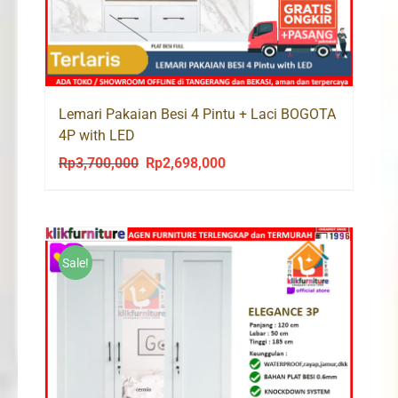
Lemari Pakaian Besi 4 Pintu + Laci BOGOTA
4P with LED
Rp
3,700,000
Rp
2,698,000
Original
Current
price
price
was:
is:
Rp3,700,000.
Rp2,698,000.
Sale!