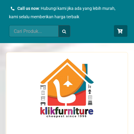
Skip
Call us now
: Hubungi kami jika ada yang lebih murah,
to
kami selalu memberikan harga terbaik
content
Search
for: