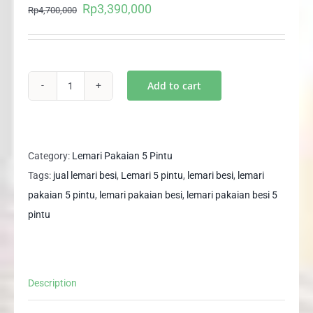
Rp
3,390,000
Original
Current
Rp
4,700,000
price
price
was:
is:
Rp4,700,000.
Rp3,390,000.
Add to cart
Lemari
Pakaian
Besi
5
Category:
Lemari Pakaian 5 Pintu
Pintu
Tags:
jual lemari besi
,
Lemari 5 pintu
,
lemari besi
,
lemari
+
pakaian 5 pintu
,
lemari pakaian besi
,
lemari pakaian besi 5
Laci
pintu
MARBLE
5P
with
Description
LED
quantity