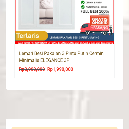
Lemari Besi Pakaian 3 Pintu Putih Cermin
Minimalis ELEGANCE 3P
Rp
2,900,000
Rp
1,990,000
Original
Current
price
price
was:
is:
Rp2,900,000.
Rp1,990,000.