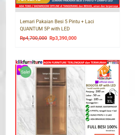
Lemari Pakaian Besi 5 Pintu + Laci
QUANTUM 5P with LED
Rp
4,700,000
Rp
3,390,000
Original
Current
price
price
was:
is:
Rp4,700,000.
Rp3,390,000.
Sale!