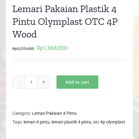
Lemari Pakaian Plastik 4
Pintu Olymplast OTC 4P
Wood
Rp
1,968,000
Original
Current
Rp
2,270,000
price
price
was:
is:
Rp2,270,000.
Rp1,968,000.
Add to cart
Lemari
Pakaian
Plastik
4
Category:
Lemari Pakaian 4 Pintu
Pintu
Tags:
lemari 4 pintu
,
lemari plastik 4 pintu
,
otc 4p olymplast
Olymplast
OTC