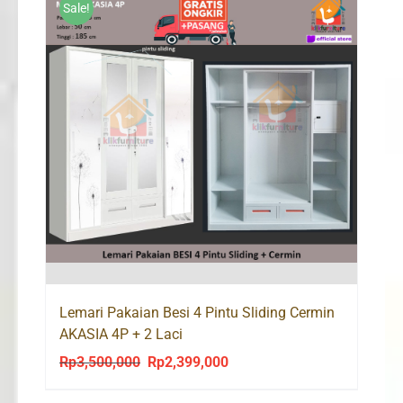
Sale!
Lemari Pakaian Besi 4 Pintu Sliding Cermin
AKASIA 4P + 2 Laci
Rp
3,500,000
Rp
2,399,000
Original
Current
price
price