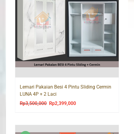
Lemari Pakaian Besi 4 Pintu Sliding Cermin
LUNA 4P + 2 Laci
Rp
3,500,000
Rp
2,399,000
Original
Current
price
price
was:
is:
Rp3,500,000.
Rp2,399,000.