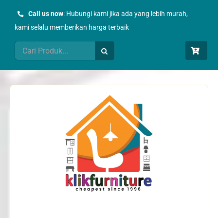
Skip
Call us now
: Hubungi kami jika ada yang lebih murah,
to
kami selalu memberikan harga terbaik
content
Search
for: