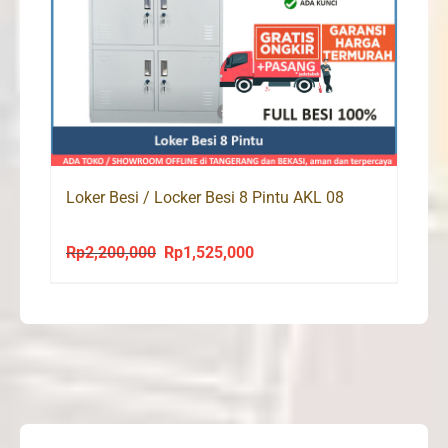
Loker Besi / Locker Besi 8 Pintu AKL 08
Rp
2,200,000
Rp
1,525,000
Original
Current
price
price
was:
is:
Rp2,200,000.
Rp1,525,000.