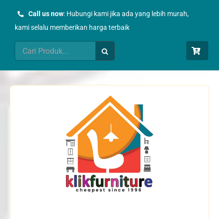
Skip
Call us now
: Hubungi kami jika ada yang lebih murah,
to
kami selalu memberikan harga terbaik
content
Search
for: