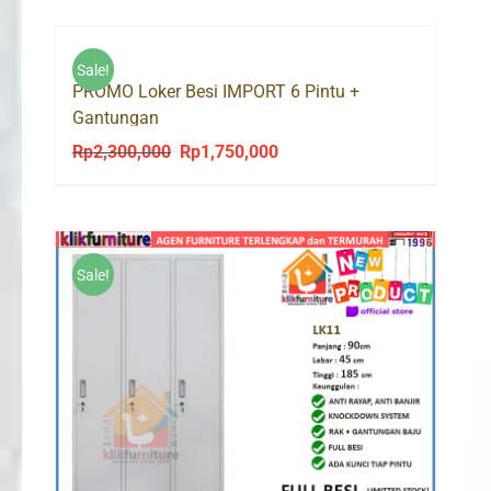
Sale!
PROMO Loker Besi IMPORT 6 Pintu +
Gantungan
Rp
2,300,000
Rp
1,750,000
Original
Current
price
price
was:
is:
Rp2,300,000.
Rp1,750,000.
Sale!