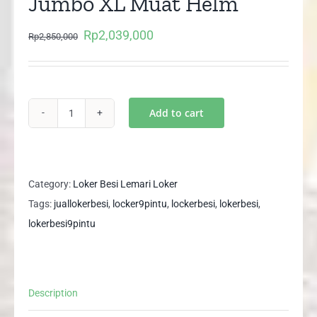
Jumbo XL Muat Helm
Rp
2,039,000
Original
Current
Rp
2,850,000
price
price
was:
is:
Rp2,850,000.
Rp2,039,000.
Add to cart
Loker
Besi
9
Pintu
Category:
Loker Besi Lemari Loker
AKL
Tags:
juallokerbesi
,
locker9pintu
,
lockerbesi
,
lokerbesi
,
09
lokerbesi9pintu
Jumbo
XL
Muat
Description
Helm