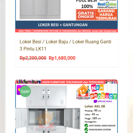
Loker Besi / Loker Baju / Loker Ruang Ganti
3 Pintu LK11
Rp
2,200,000
Rp
1,680,000
Original
Current
price
price
was:
is:
Rp2,200,000.
Rp1,680,000.
Sale!