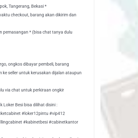
ok, Tangerang, Bekasi *
waktu checkout, barang akan dikirim dan
n pemasangan * (bisa chat tanya dulu
go, ongkos dibayar pembeli, barang
aim ke seller untuk kerusakan dijalan ataupun
lu via chat untuk perkiraan ongkir
Loker Besi bisa dilihat disini :
ocketcabinet #loker12pintu #vip412
fillingcabinet #kabinetbesi #cabinetkantor