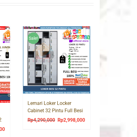
Sale!
Lemari Loker Locker
Cabinet 32 Pintu Full Besi
AKL 32
2
Rp
4,290,000
Rp
2,998,000
Original
Current
price
price
000
Current
was:
is: