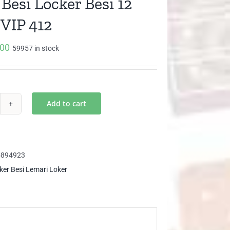
 Besi Locker Besi 12
 VIP 412
000
59957 in stock
Add to cart
ker
i
cker
i
5894923
ker Besi Lemari Loker
tu
P
2
ntity