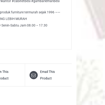
rikantor #cabinetbesi #gambarlemaribesi
i produk furniture termurah sejak 1996 ——
ANG LEBIH MURAH
ly Senin-Sabtu Jam 08.00 – 17.30
n This
Email This
roduct
Product