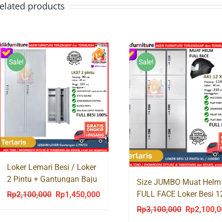
elated products
Sale!
Sale!
Loker Lemari Besi / Loker
2 Pintu + Gantungan Baju
Size JUMBO Muat Helm
LK07
FULL FACE Loker Besi 1
Rp
2,100,000
Rp
1,450,000
Original
Current
Pintu AKL 12 / TL04
price
price
Rp
3,100,000
Rp
2,100,
Original
was:
is: