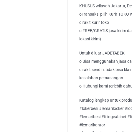
KHUSUS wilayah Jakarta, Dep
oTransaksi pilih Kurir TOKO 
dirakit kurir toko
o FREE/GRATIS jasa kirim da
lokasi kirim)
Untuk diluar JADETABEK
o Bisa menggunakan jasa car
dirakit sendiri, tidak bisa kl
kesalahan pemasangan.
o Hubungi kami terlebih dahu
Katalog lengkap untuk produk 
#lokerbesi #lemarilocker #l
#lemaribesi #filingcabinet #
#lemarikantor