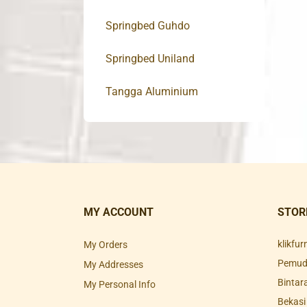
Springbed Guhdo
Springbed Uniland
Tangga Aluminium
MY ACCOUNT
STOR
klikfu
My Orders
Pemuda
My Addresses
Bintar
My Personal Info
Bekasi