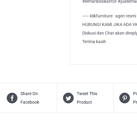
#lemaribesikantor #juallema
—— klikfurniture : agen resm
HUBUNGI KAMI JIKA ADA Y
Diskusi dan Chat akan direp
Terima kasih
Share On
Tweet This
Pi
Facebook
Product
P