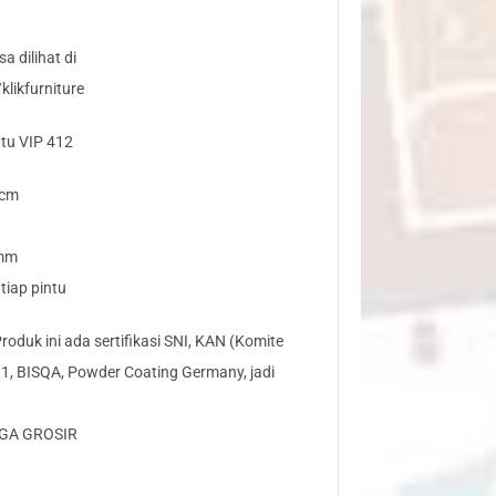
a dilihat di
likfurniture
ntu VIP 412
3 cm
6mm
tiap pintu
oduk ini ada sertifikasi SNI, KAN (Komite
01, BISQA, Powder Coating Germany, jadi
GA GROSIR