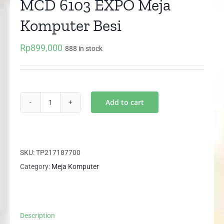
MCD 6103 EXPO Meja
Komputer Besi
Rp
899,000
888 in stock
Add to cart
MCD
6103
EXPO
Meja
SKU:
TP217187700
Komputer
Category:
Meja Komputer
Besi
quantity
Description