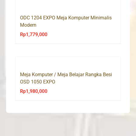
Rp929,000.
Rp883,000.
ODC 1204 EXPO Meja Komputer Minimalis
Modern
Rp
1,779,000
Meja Komputer / Meja Belajar Rangka Besi
OSD 1050 EXPO
Rp
1,980,000