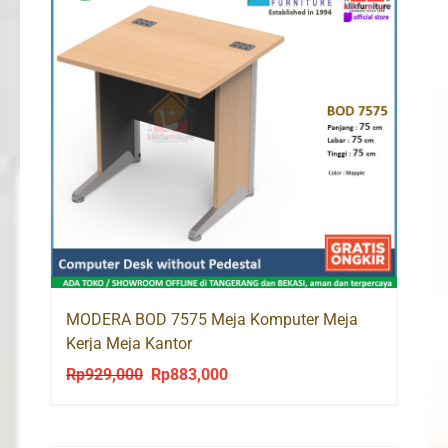
MODERA BOD 7575 Meja Komputer Meja
Kerja Meja Kantor
Rp
929,000
Rp
883,000
Original
Current
price
price
was:
is: