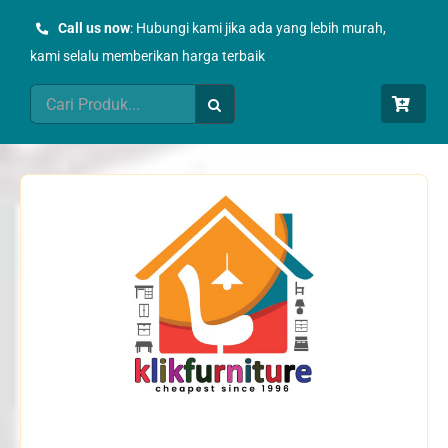
Skip
Call us now
: Hubungi kami jika ada yang lebih murah,
to
kami selalu memberikan harga terbaik
content
Search
for: